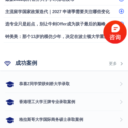
融会计硕士实录
​恭喜Z同学荣获剑桥大学录取
主流留学国家政策迭代｜2027 申请季需要关注哪些变化
选专业只是起点，别让牛剑Offer成为孩子最后的巅峰
钟美美：那个13岁的模仿少年，决定在波士顿大学重新定义自己
成功案例
更多
​恭喜Z同学荣获剑桥大学录取
香港理工大学王牌专业录取案例
格拉斯哥大学国际商务硕士录取案例