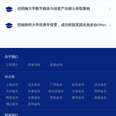
伯明翰大学数字媒体与创意产业硕士录取案例
西南财经大学投资学背景，成功斩获英国名校多份Offer
关于我们
公司简介
荣誉历程
渠道合作
分公司
上海金矢
北京金矢
广州金矢
杭州金矢
武汉金矢
长沙金矢
长春金矢
哈尔滨金矢
大连金矢
郑州金矢
西安金矢
太原金矢
青岛金矢
衢州金矢
南昌金矢
佛山金矢
苏州金矢
联系我们