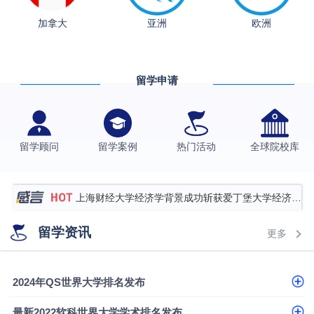
加拿大
亚洲
欧洲
从上海财大2+2到谢菲尔德：低均分逆袭QS百强金
融会计硕士实录
​恭喜Z同学荣获剑桥大学录取
留学申请
香港理工大学王牌专业录取案例
格拉斯哥大学国际商务硕士录取案例
伯明翰大学数字媒体与创意产业硕士录取案例
留学顾问
留学案例
热门活动
全球院校库
西南财经大学投资学背景，成功斩获英国名校多份
Offer
上海财经大学经济学背景成功斩获爱丁堡大学经济学
硕士录取
数学背景的他，靠“供应链”故事敲开哥大、宾大之门
留学资讯
更多
专科逆袭伦敦大学学院UCL录取案例解析
香港浸会大学伦理与公共事务硕士录取
2024年QS世界大学排名发布
从上海财大2+2到谢菲尔德：低均分逆袭QS百强金
最新2022软科世界大学学术排名发布