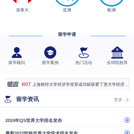
加拿大
亚洲
欧洲
从上海财大2+2到谢菲尔德：低均分逆袭QS百强金
融会计硕士实录
​恭喜Z同学荣获剑桥大学录取
留学申请
香港理工大学王牌专业录取案例
格拉斯哥大学国际商务硕士录取案例
伯明翰大学数字媒体与创意产业硕士录取案例
留学顾问
留学案例
热门活动
全球院校库
西南财经大学投资学背景，成功斩获英国名校多份
Offer
上海财经大学经济学背景成功斩获爱丁堡大学经济学
硕士录取
数学背景的他，靠“供应链”故事敲开哥大、宾大之门
留学资讯
更多
专科逆袭伦敦大学学院UCL录取案例解析
香港浸会大学伦理与公共事务硕士录取
2024年QS世界大学排名发布
从上海财大2+2到谢菲尔德：低均分逆袭QS百强金
最新2022软科世界大学学术排名发布