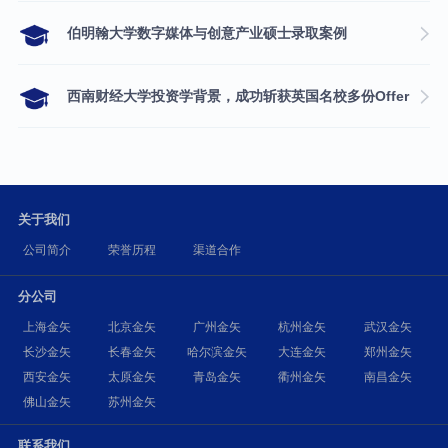
伯明翰大学数字媒体与创意产业硕士录取案例
西南财经大学投资学背景，成功斩获英国名校多份Offer
关于我们
公司简介
荣誉历程
渠道合作
分公司
上海金矢
北京金矢
广州金矢
杭州金矢
武汉金矢
长沙金矢
长春金矢
哈尔滨金矢
大连金矢
郑州金矢
西安金矢
太原金矢
青岛金矢
衢州金矢
南昌金矢
佛山金矢
苏州金矢
联系我们