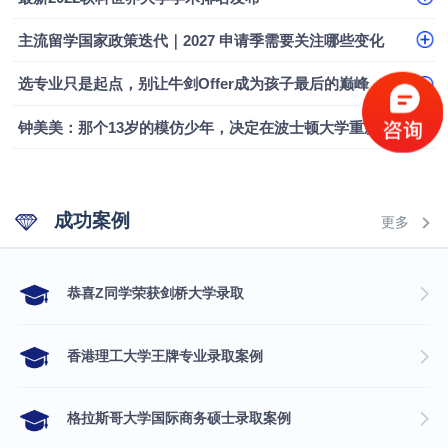
融会计硕士实录
​恭喜Z同学荣获剑桥大学录取
主流留学国家政策迭代｜2027 申请季需要关注哪些变化
选专业只是起点，别让牛剑Offer成为孩子最后的巅峰
钟美美：那个13岁的模仿少年，决定在波士顿大学重新定义自己
成功案例
更多
​恭喜Z同学荣获剑桥大学录取
香港理工大学王牌专业录取案例
格拉斯哥大学国际商务硕士录取案例