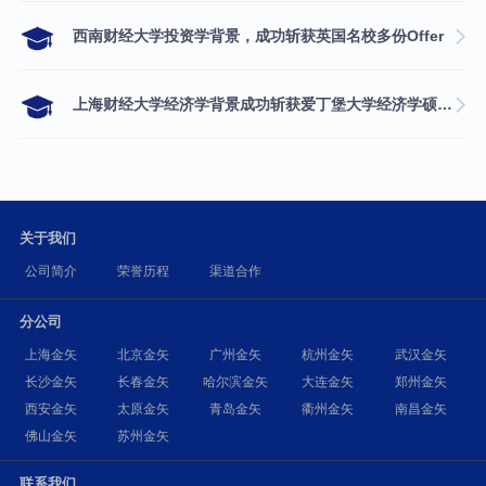
西南财经大学投资学背景，成功斩获英国名校多份Offer
上海财经大学经济学背景成功斩获爱丁堡大学经济学硕士录取
关于我们
公司简介
荣誉历程
渠道合作
分公司
上海金矢
北京金矢
广州金矢
杭州金矢
武汉金矢
长沙金矢
长春金矢
哈尔滨金矢
大连金矢
郑州金矢
西安金矢
太原金矢
青岛金矢
衢州金矢
南昌金矢
佛山金矢
苏州金矢
联系我们