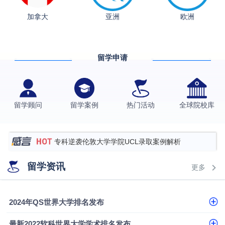
从上海财大2+2到谢菲尔德：低均分逆袭QS百强金
加拿大
亚洲
欧洲
融会计硕士实录
​恭喜Z同学荣获剑桥大学录取
格拉斯哥大学国际商务硕士录取案例
留学申请
伯明翰大学数字媒体与创意产业硕士录取案例
西南财经大学投资学背景，成功斩获英国名校多份
Offer
上海财经大学经济学背景成功斩获爱丁堡大学经济学
留学顾问
留学案例
热门活动
全球院校库
硕士录取
数学背景的他，靠“供应链”故事敲开哥大、宾大之门
专科逆袭伦敦大学学院UCL录取案例解析
香港浸会大学伦理与公共事务硕士录取
留学资讯
更多
从上海财大2+2到谢菲尔德：低均分逆袭QS百强金
融会计硕士实录
从上海财大2+2到谢菲尔德：低均分逆袭QS百强金
2024年QS世界大学排名发布
融会计硕士实录
​恭喜Z同学荣获剑桥大学录取
最新2022软科世界大学学术排名发布