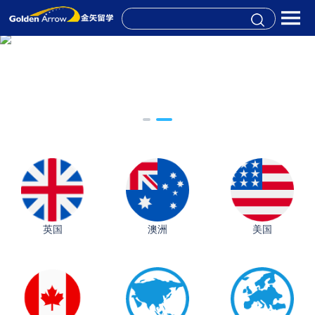
英国
澳洲
美国
从上海财大2+2到谢菲尔德：低均分逆袭QS百强金