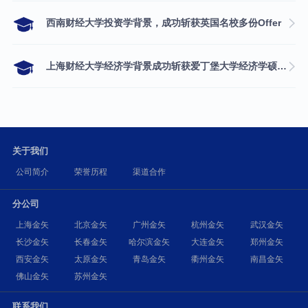
西南财经大学投资学背景，成功斩获英国名校多份Offer
上海财经大学经济学背景成功斩获爱丁堡大学经济学硕士录取
关于我们
公司简介
荣誉历程
渠道合作
分公司
上海金矢
北京金矢
广州金矢
杭州金矢
武汉金矢
长沙金矢
长春金矢
哈尔滨金矢
大连金矢
郑州金矢
西安金矢
太原金矢
青岛金矢
衢州金矢
南昌金矢
佛山金矢
苏州金矢
联系我们