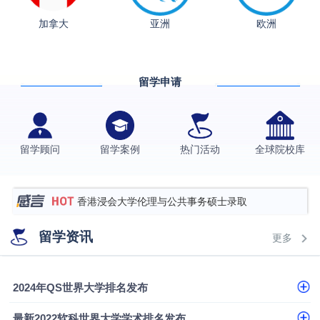
融会计硕士实录
​恭喜Z同学荣获剑桥大学录取
加拿大
亚洲
欧洲
格拉斯哥大学国际商务硕士录取案例
伯明翰大学数字媒体与创意产业硕士录取案例
留学申请
西南财经大学投资学背景，成功斩获英国名校多份
Offer
上海财经大学经济学背景成功斩获爱丁堡大学经济学
硕士录取
数学背景的他，靠“供应链”故事敲开哥大、宾大之门
留学顾问
留学案例
热门活动
全球院校库
专科逆袭伦敦大学学院UCL录取案例解析
香港浸会大学伦理与公共事务硕士录取
从上海财大2+2到谢菲尔德：低均分逆袭QS百强金
留学资讯
更多
融会计硕士实录
从上海财大2+2到谢菲尔德：低均分逆袭QS百强金
融会计硕士实录
​恭喜Z同学荣获剑桥大学录取
2024年QS世界大学排名发布
最新2022软科世界大学学术排名发布