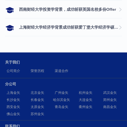
西南财经大学投资学背景，成功斩获英国名校多份Offer
上海财经大学经济学背景成功斩获爱丁堡大学经济学硕士录取
关于我们
公司简介
荣誉历程
渠道合作
分公司
上海金矢
北京金矢
广州金矢
杭州金矢
武汉金矢
长沙金矢
长春金矢
哈尔滨金矢
大连金矢
郑州金矢
西安金矢
太原金矢
青岛金矢
衢州金矢
南昌金矢
佛山金矢
苏州金矢
联系我们