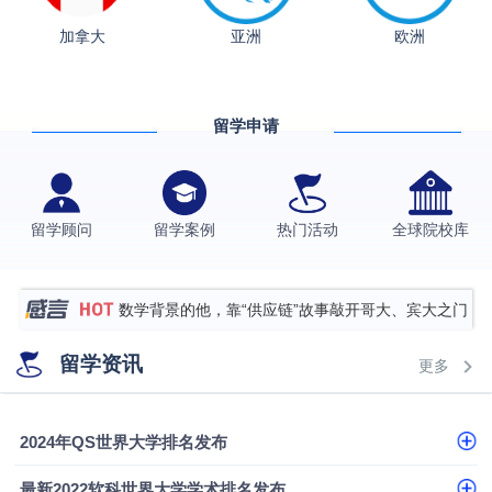
加拿大
亚洲
欧洲
从上海财大2+2到谢菲尔德：低均分逆袭QS百强金
融会计硕士实录
​恭喜Z同学荣获剑桥大学录取
留学申请
格拉斯哥大学国际商务硕士录取案例
伯明翰大学数字媒体与创意产业硕士录取案例
西南财经大学投资学背景，成功斩获英国名校多份
留学顾问
留学案例
热门活动
全球院校库
Offer
上海财经大学经济学背景成功斩获爱丁堡大学经济学
硕士录取
数学背景的他，靠“供应链”故事敲开哥大、宾大之门
专科逆袭伦敦大学学院UCL录取案例解析
留学资讯
更多
香港浸会大学伦理与公共事务硕士录取
从上海财大2+2到谢菲尔德：低均分逆袭QS百强金
2024年QS世界大学排名发布
融会计硕士实录
从上海财大2+2到谢菲尔德：低均分逆袭QS百强金
最新2022软科世界大学学术排名发布