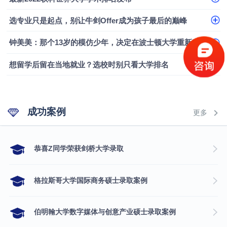
融会计硕士实录
​恭喜Z同学荣获剑桥大学录取
选专业只是起点，别让牛剑Offer成为孩子最后的巅峰
钟美美：那个13岁的模仿少年，决定在波士顿大学重新定义自己
想留学后留在当地就业？选校时别只看大学排名
成功案例
更多
​恭喜Z同学荣获剑桥大学录取
格拉斯哥大学国际商务硕士录取案例
伯明翰大学数字媒体与创意产业硕士录取案例