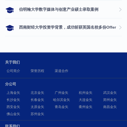
伯明翰大学数字媒体与创意产业硕士录取案例
西南财经大学投资学背景，成功斩获英国名校多份Offer
关于我们
公司简介
荣誉历程
渠道合作
分公司
上海金矢
北京金矢
广州金矢
杭州金矢
武汉金矢
长沙金矢
长春金矢
哈尔滨金矢
大连金矢
郑州金矢
西安金矢
太原金矢
青岛金矢
衢州金矢
南昌金矢
佛山金矢
苏州金矢
联系我们