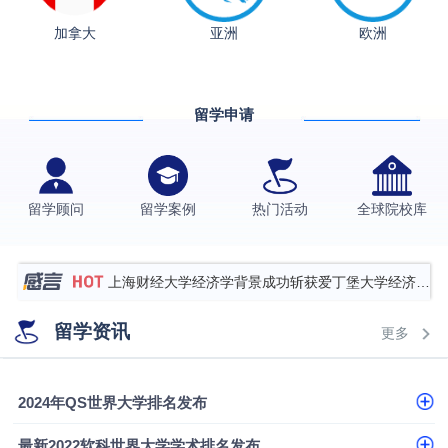
加拿大
亚洲
欧洲
从上海财大2+2到谢菲尔德：低均分逆袭QS百强金
融会计硕士实录
​恭喜Z同学荣获剑桥大学录取
留学申请
香港理工大学王牌专业录取案例
格拉斯哥大学国际商务硕士录取案例
伯明翰大学数字媒体与创意产业硕士录取案例
留学顾问
留学案例
热门活动
全球院校库
西南财经大学投资学背景，成功斩获英国名校多份
Offer
上海财经大学经济学背景成功斩获爱丁堡大学经济学
硕士录取
数学背景的他，靠“供应链”故事敲开哥大、宾大之门
留学资讯
更多
专科逆袭伦敦大学学院UCL录取案例解析
香港浸会大学伦理与公共事务硕士录取
2024年QS世界大学排名发布
从上海财大2+2到谢菲尔德：低均分逆袭QS百强金
最新2022软科世界大学学术排名发布