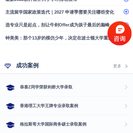
融会计硕士实录
​恭喜Z同学荣获剑桥大学录取
主流留学国家政策迭代｜2027 申请季需要关注哪些变化
选专业只是起点，别让牛剑Offer成为孩子最后的巅峰
钟美美：那个13岁的模仿少年，决定在波士顿大学重新定义自己
成功案例
更多
​恭喜Z同学荣获剑桥大学录取
香港理工大学王牌专业录取案例
格拉斯哥大学国际商务硕士录取案例