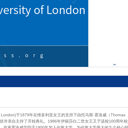
ity of London)于1879年在维多利亚女王的支持下由托马斯·霍洛威（Thomas
特许状并亲自主持了开校典礼。1986年伊丽莎白二世女王又于该校100周年
礼。皇家霍洛威学院于1900年加入伦敦大学，为伦敦大学最大的九个核心