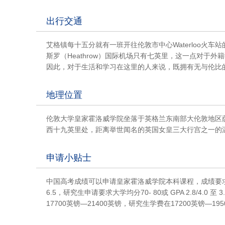
出行交通
艾格镇每十五分就有一班开往伦敦市中心Waterloo火
斯罗（Heathrow）国际机场只有七英里，这一点对于
因此，对于生活和学习在这里的人来说，既拥有无与伦比
地理位置
伦敦大学皇家霍洛威学院坐落于英格兰东南部大伦敦地区萨里郡
西十九英里处，距离举世闻名的英国女皇三大行宫之一的
申请小贴士
中国高考成绩可以申请皇家霍洛威学院本科课程，成绩要求75
6.5，研究生申请要求大学均分70- 80或 GPA 2.8/4.0 
17700英镑—21400英镑，研究生学费在17200英镑—19