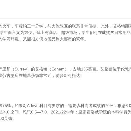
车站的火车，车程约三十分钟，与大伦敦区的联系非常便捷。此外，艾格镇距
外籍学生而言尤为方便。镇上有商店、超级市场，学生们可在此购买日常用品
的学习环境，又能很方便地感受到大都市的繁华。
（Surrey）的艾格镇（Egham），占地135英亩。艾格镇位于伦敦
温莎古堡所在地温莎镇非常近，徒步即可抵达。
%，如果对A-level科目有要求的，需要该科高考成绩的70%，雅思6.
至 3.2/4.0 之间。雅思6.5—7.0。2021/22学年：皇家霍洛威学院的本科学费
500英镑。