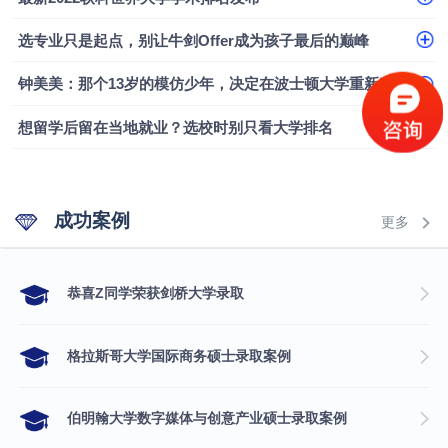
融会计硕士实录
​恭喜Z同学荣获剑桥大学录取
选专业只是起点，别让牛剑Offer成为孩子最后的巅峰
钟美美：那个13岁的模仿少年，决定在波士顿大学重新定义自己
想留学后留在当地就业？选校时别只看大学排名
成功案例
更多
​恭喜Z同学荣获剑桥大学录取
格拉斯哥大学国际商务硕士录取案例
伯明翰大学数字媒体与创意产业硕士录取案例