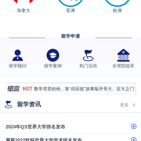
加拿大
亚洲
欧洲
从上海财大2+2到谢菲尔德：低均分逆袭QS百强金
融会计硕士实录
​恭喜Z同学荣获剑桥大学录取
留学申请
格拉斯哥大学国际商务硕士录取案例
伯明翰大学数字媒体与创意产业硕士录取案例
西南财经大学投资学背景，成功斩获英国名校多份
留学顾问
留学案例
热门活动
全球院校库
Offer
上海财经大学经济学背景成功斩获爱丁堡大学经济学
硕士录取
数学背景的他，靠“供应链”故事敲开哥大、宾大之门
专科逆袭伦敦大学学院UCL录取案例解析
留学资讯
更多
香港浸会大学伦理与公共事务硕士录取
从上海财大2+2到谢菲尔德：低均分逆袭QS百强金
2024年QS世界大学排名发布
融会计硕士实录
从上海财大2+2到谢菲尔德：低均分逆袭QS百强金
最新2022软科世界大学学术排名发布