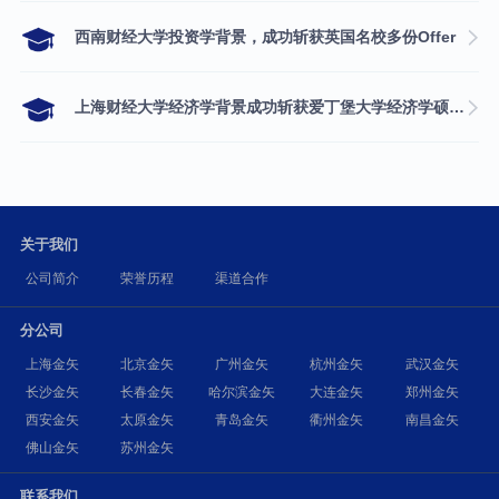
西南财经大学投资学背景，成功斩获英国名校多份Offer
上海财经大学经济学背景成功斩获爱丁堡大学经济学硕士录取
关于我们
公司简介
荣誉历程
渠道合作
分公司
上海金矢
北京金矢
广州金矢
杭州金矢
武汉金矢
长沙金矢
长春金矢
哈尔滨金矢
大连金矢
郑州金矢
西安金矢
太原金矢
青岛金矢
衢州金矢
南昌金矢
佛山金矢
苏州金矢
联系我们