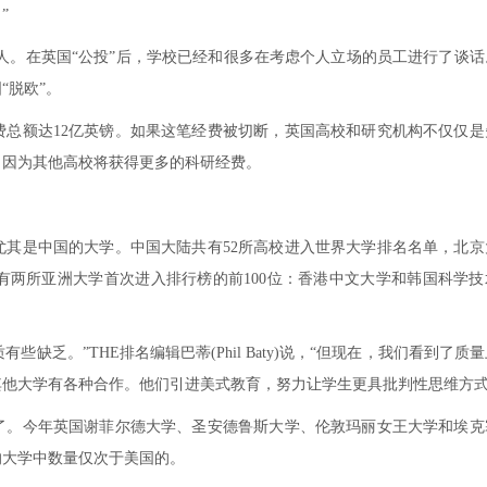
”
的人。在英国“公投”后，学校已经和很多在考虑个人立场的员工进行了谈话
“脱欧”。
费总额达12亿英镑。如果这笔经费被切断，英国高校和研究机构不仅仅是
，因为其他高校将获得更多的科研经费。
尤其是中国的大学。中国大陆共有52所高校进入世界大学排名名单，北京
另外有两所亚洲大学首次进入排行榜的前100位：香港中文大学和韩国科学技
缺乏。”THE排名编辑巴蒂(Phil Baty)说，“但现在，我们看到了质
他大学有各种合作。他们引进美式教育，努力让学生更具批判性思维方式
了。今年英国谢菲尔德大学、圣安德鲁斯大学、伦敦玛丽女王大学和埃克
0的大学中数量仅次于美国的。