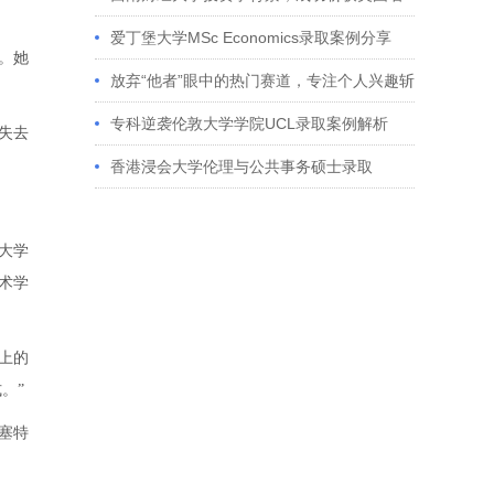
校多份Offer
爱丁堡大学MSc Economics录取案例分享
。她
放弃“他者”眼中的热门赛道，专注个人兴趣斩
获藤校offer｜成功跨专业申请经验分享
专科逆袭伦敦大学学院UCL录取案例解析
失去
香港浸会大学伦理与公共事务硕士录取
大学
术学
量上的
。”
塞特