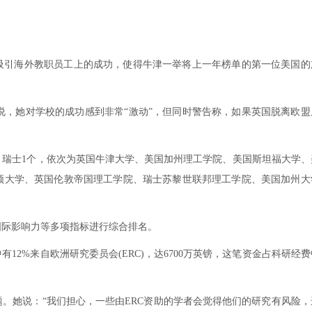
在吸引海外教职员工上的成功，使得牛津一举将上一年榜单的第一位美国的
rdson)说，她对学校的成功感到非常“激动”，但同时警告称，如果英国脱离欧
个，瑞士1个，依次为英国牛津大学、美国加州理工学院、美国斯坦福大学、
顿大学、英国伦敦帝国理工学院、瑞士苏黎世联邦理工学院、美国加州大
国际影响力等多项指标进行综合排名。
2%来自欧洲研究委员会(ERC)，达6700万英镑，这笔资金占科研经
。她说：“我们担心，一些由ERC资助的学者会觉得他们的研究有风险，