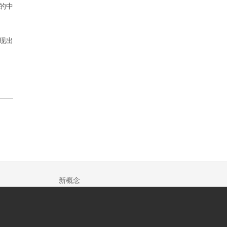
现的中
现出
新概念