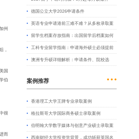
么？英、美、澳、港申请全攻略
德国公立大学2026申请条件
英语专业申请港前三难不难？从多枚录取案
加州
例看港大、港中文申请要求
留学生档案存放指南：出国留学后档案如何
处理？留学服务中心常见问题解答
工科专业留学指南：申请海外硕士必须提前
盟后，
准备的4件事
澳洲专升硕详细解析：申请条件、院校选
美国
择、学制费用全介绍
● ● ●
学伯
案例推荐
香港理工大学王牌专业录取案例
费中很
格拉斯哥大学国际商务硕士录取案例
伯明翰大学数字媒体与创意产业硕士录取案
进而
例
西南财经大学投资学背景，成功斩获英国名