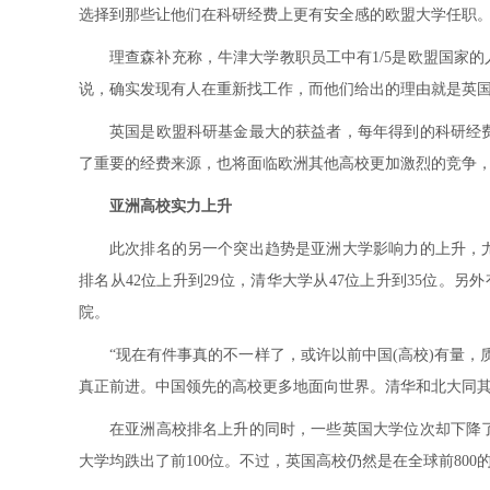
选择到那些让他们在科研经费上更有安全感的欧盟大学任职。
理查森补充称，牛津大学教职员工中有1/5是欧盟国家
说，确实发现有人在重新找工作，而他们给出的理由就是英国
英国是欧盟科研基金最大的获益者，每年得到的科研经
了重要的经费来源，也将面临欧洲其他高校更加激烈的竞争
亚洲高校实力上升
此次排名的另一个突出趋势是亚洲大学影响力的上升，
排名从42位上升到29位，清华大学从47位上升到35位。
院。
“现在有件事真的不一样了，或许以前中国(高校)有量，质有些
真正前进。中国领先的高校更多地面向世界。清华和北大同其
在亚洲高校排名上升的同时，一些英国大学位次却下降
大学均跌出了前100位。不过，英国高校仍然是在全球前80