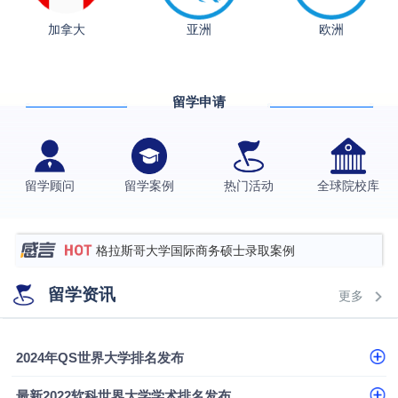
加拿大
亚洲
欧洲
留学申请
从上海财大2+2到谢菲尔德：低均分逆袭QS百强金
融会计硕士实录
​恭喜Z同学荣获剑桥大学录取
留学顾问
留学案例
热门活动
全球院校库
香港理工大学王牌专业录取案例
格拉斯哥大学国际商务硕士录取案例
伯明翰大学数字媒体与创意产业硕士录取案例
留学资讯
更多
西南财经大学投资学背景，成功斩获英国名校多份
Offer
上海财经大学经济学背景成功斩获爱丁堡大学经济学
2024年QS世界大学排名发布
硕士录取
数学背景的他，靠“供应链”故事敲开哥大、宾大之门
最新2022软科世界大学学术排名发布