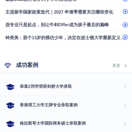
专科逆袭伦敦大学学院UCL录取案例解析
主流留学国家政策迭代｜2027 申请季需要关注哪些变化
香港浸会大学伦理与公共事务硕士录取
选专业只是起点，别让牛剑Offer成为孩子最后的巅峰
从上海财大2+2到谢菲尔德：低均分逆袭QS百强金
融会计硕士实录
​恭喜Z同学荣获剑桥大学录取
钟美美：那个13岁的模仿少年，决定在波士顿大学重新定义自己
成功案例
更多
​恭喜Z同学荣获剑桥大学录取
香港理工大学王牌专业录取案例
格拉斯哥大学国际商务硕士录取案例