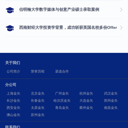
伯明翰大学数字媒体与创意产业硕士录取案例
西南财经大学投资学背景，成功斩获英国名校多份Offer
关于我们
公司简介
荣誉历程
渠道合作
分公司
上海金矢
北京金矢
广州金矢
杭州金矢
武汉金矢
长沙金矢
长春金矢
哈尔滨金矢
大连金矢
郑州金矢
西安金矢
太原金矢
青岛金矢
衢州金矢
南昌金矢
佛山金矢
苏州金矢
联系我们