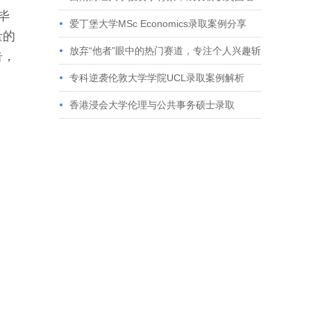
毕
校多份Offer
爱丁堡大学MSc Economics录取案例分享
量的
放弃“他者”眼中的热门赛道，专注个人兴趣斩
告，
获藤校offer｜成功跨专业申请经验分享
专科逆袭伦敦大学学院UCL录取案例解析
香港浸会大学伦理与公共事务硕士录取