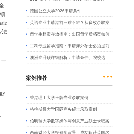
全
么？英、美、澳、港申请全攻略
德国公立大学2026申请条件
城镇
sic
英语专业申请港前三难不难？从多枚录取案
aw法
例看港大、港中文申请要求
留学生档案存放指南：出国留学后档案如何
处理？留学服务中心常见问题解答
工科专业留学指南：申请海外硕士必须提前
准备的4件事
澳洲专升硕详细解析：申请条件、院校选
；三
择、学制费用全介绍
● ● ●
案例推荐
gy
香港理工大学王牌专业录取案例
格拉斯哥大学国际商务硕士录取案例
。
伯明翰大学数字媒体与创意产业硕士录取案
例
西南财经大学投资学背景，成功斩获英国名