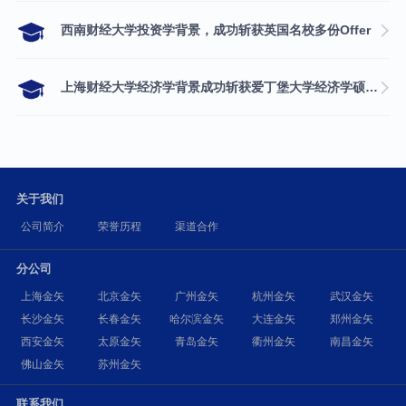
西南财经大学投资学背景，成功斩获英国名校多份Offer
上海财经大学经济学背景成功斩获爱丁堡大学经济学硕士录取
关于我们
公司简介
荣誉历程
渠道合作
分公司
上海金矢
北京金矢
广州金矢
杭州金矢
武汉金矢
长沙金矢
长春金矢
哈尔滨金矢
大连金矢
郑州金矢
西安金矢
太原金矢
青岛金矢
衢州金矢
南昌金矢
佛山金矢
苏州金矢
联系我们