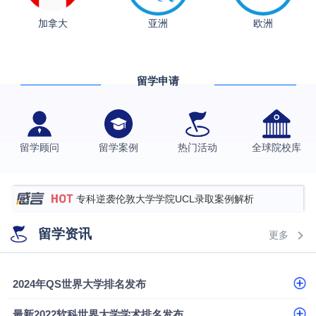
从上海财大2+2到谢菲尔德：低均分逆袭QS百强金
加拿大
亚洲
欧洲
融会计硕士实录
​恭喜Z同学荣获剑桥大学录取
格拉斯哥大学国际商务硕士录取案例
留学申请
伯明翰大学数字媒体与创意产业硕士录取案例
西南财经大学投资学背景，成功斩获英国名校多份
Offer
上海财经大学经济学背景成功斩获爱丁堡大学经济学
留学顾问
留学案例
热门活动
全球院校库
硕士录取
数学背景的他，靠“供应链”故事敲开哥大、宾大之门
专科逆袭伦敦大学学院UCL录取案例解析
香港浸会大学伦理与公共事务硕士录取
留学资讯
更多
从上海财大2+2到谢菲尔德：低均分逆袭QS百强金
融会计硕士实录
从上海财大2+2到谢菲尔德：低均分逆袭QS百强金
2024年QS世界大学排名发布
融会计硕士实录
​恭喜Z同学荣获剑桥大学录取
最新2022软科世界大学学术排名发布