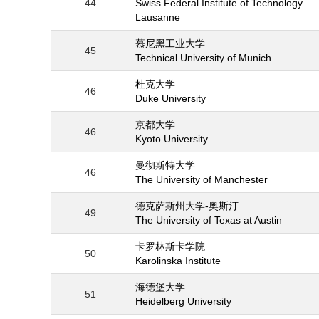
44
Swiss Federal Institute of Technology
Lausanne
慕尼黑工业大学
45
Technical University of Munich
杜克大学
46
Duke University
京都大学
46
Kyoto University
曼彻斯特大学
46
The University of Manchester
德克萨斯州大学-奥斯汀
49
The University of Texas at Austin
卡罗林斯卡学院
50
Karolinska Institute
海德堡大学
51
Heidelberg University