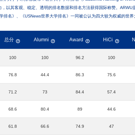
力，以其客观、稳定、透明的排名数据和排名方法获得国际称赞。ARWU
学排名》、《USNews世界大学排名》一同被公认为四大较为权威的世界
总分
Alumni
Award
HiCi
100
100
96.2
100
76.8
44.4
86.3
75.6
71.2
73
84.4
57.4
68.6
80.4
89
44.6
61.8
66.6
74.9
47