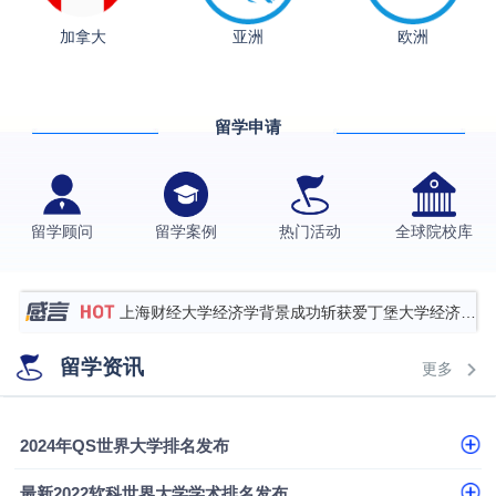
加拿大
亚洲
欧洲
从上海财大2+2到谢菲尔德：低均分逆袭QS百强金
融会计硕士实录
​恭喜Z同学荣获剑桥大学录取
留学申请
香港理工大学王牌专业录取案例
格拉斯哥大学国际商务硕士录取案例
伯明翰大学数字媒体与创意产业硕士录取案例
留学顾问
留学案例
热门活动
全球院校库
西南财经大学投资学背景，成功斩获英国名校多份
Offer
上海财经大学经济学背景成功斩获爱丁堡大学经济学
硕士录取
数学背景的他，靠“供应链”故事敲开哥大、宾大之门
留学资讯
更多
专科逆袭伦敦大学学院UCL录取案例解析
香港浸会大学伦理与公共事务硕士录取
2024年QS世界大学排名发布
从上海财大2+2到谢菲尔德：低均分逆袭QS百强金
最新2022软科世界大学学术排名发布