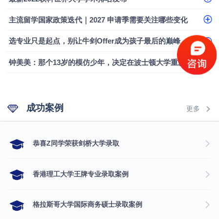
融会计硕士实录
​恭喜Z同学荣获剑桥大学录取
主流留学国家政策迭代｜2027 申请季需要关注哪些变化
选专业只是起点，别让牛剑Offer成为孩子最后的巅峰
钟美美：那个13岁的模仿少年，决定在波士顿大学重新定义自己
成功案例
更多
​恭喜Z同学荣获剑桥大学录取
香港理工大学王牌专业录取案例
格拉斯哥大学国际商务硕士录取案例