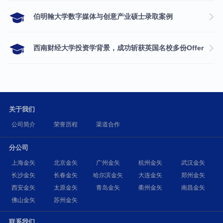
伯明翰大学数字媒体与创意产业硕士录取案例
西南财经大学投资学背景，成功斩获英国名校多份Offer
关于我们
公司简介
荣誉历程
渠道合作
分公司
上海金矢
北京金矢
广州金矢
杭州金矢
武汉金矢
长沙金矢
长春金矢
哈尔滨金矢
大连金矢
郑州金矢
西安金矢
太原金矢
青岛金矢
衢州金矢
南昌金矢
佛山金矢
苏州金矢
联系我们