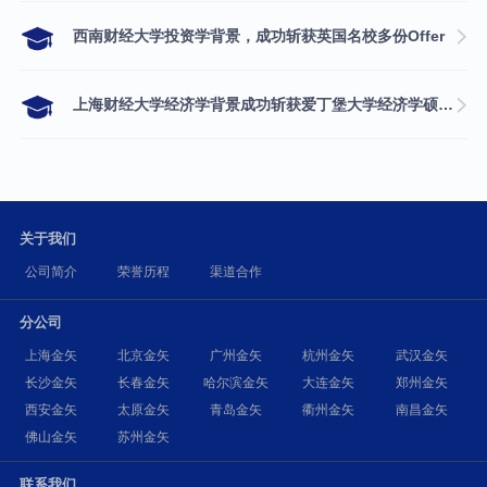
西南财经大学投资学背景，成功斩获英国名校多份Offer
上海财经大学经济学背景成功斩获爱丁堡大学经济学硕士录取
关于我们
公司简介
荣誉历程
渠道合作
分公司
上海金矢
北京金矢
广州金矢
杭州金矢
武汉金矢
长沙金矢
长春金矢
哈尔滨金矢
大连金矢
郑州金矢
西安金矢
太原金矢
青岛金矢
衢州金矢
南昌金矢
佛山金矢
苏州金矢
联系我们