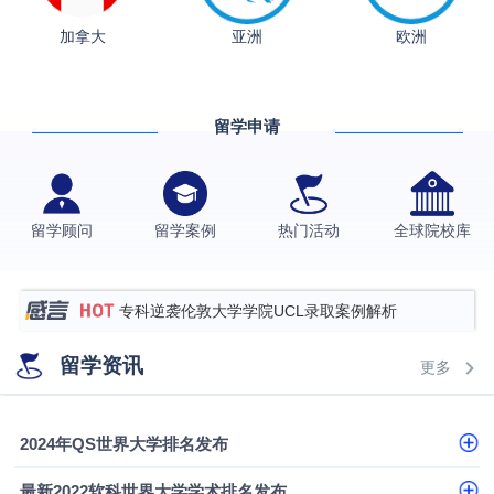
从上海财大2+2到谢菲尔德：低均分逆袭QS百强金
加拿大
亚洲
欧洲
融会计硕士实录
​恭喜Z同学荣获剑桥大学录取
格拉斯哥大学国际商务硕士录取案例
留学申请
伯明翰大学数字媒体与创意产业硕士录取案例
西南财经大学投资学背景，成功斩获英国名校多份
Offer
上海财经大学经济学背景成功斩获爱丁堡大学经济学
留学顾问
留学案例
热门活动
全球院校库
硕士录取
数学背景的他，靠“供应链”故事敲开哥大、宾大之门
专科逆袭伦敦大学学院UCL录取案例解析
香港浸会大学伦理与公共事务硕士录取
留学资讯
更多
从上海财大2+2到谢菲尔德：低均分逆袭QS百强金
融会计硕士实录
从上海财大2+2到谢菲尔德：低均分逆袭QS百强金
2024年QS世界大学排名发布
融会计硕士实录
​恭喜Z同学荣获剑桥大学录取
最新2022软科世界大学学术排名发布