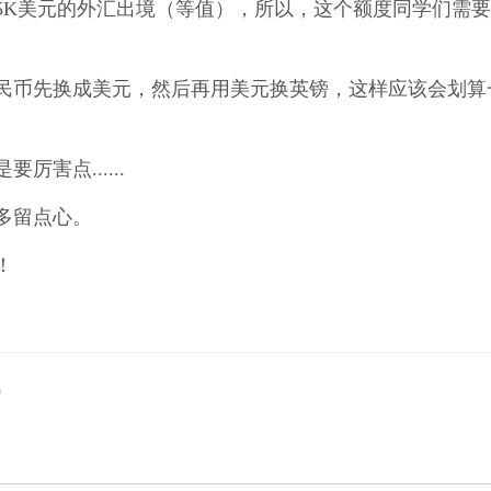
5K美元的外汇出境（等值），所以，这个额度同学们需
民币先换成美元，然后再用美元换英镑，这样应该会划算
害点......
多留点心。
！
）