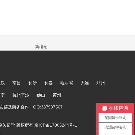
新概念
武汉
南昌
长沙
长春
哈尔滨
大连
郑州
西宁
杭州下沙
佛山
苏州
链及商务合作：QQ:387937567
在线咨询
英国留学咨询
ved. 金矢留学 版权所有
京ICP备17005244号-1
澳洲留学咨询
号