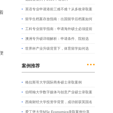
英语专业申请港前三难不难？从多枚录取案
着
例看港大、港中文申请要求
留学生档案存放指南：出国留学后档案如何
处理？留学服务中心常见问题解答
工科专业留学指南：申请海外硕士必须提前
准备的4件事
澳洲专升硕详细解析：申请条件、院校选
择、学制费用全介绍
世界杯产业升级背景下，体育留学如何选
便
择？
● ● ●
案例推荐
格拉斯哥大学国际商务硕士录取案例
伯明翰大学数字媒体与创意产业硕士录取案
例
西南财经大学投资学背景，成功斩获英国名
校多份Offer
爱丁堡大学MSc Economics录取案例分享