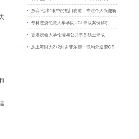
放弃“他者”眼中的热门赛道，专注个人兴趣斩
去
获藤校offer｜成功跨专业申请经验分享
专科逆袭伦敦大学学院UCL录取案例解析
香港浸会大学伦理与公共事务硕士录取
从上海财大2+2到谢菲尔德：低均分逆袭QS
百强金融会计硕士实录
和
建