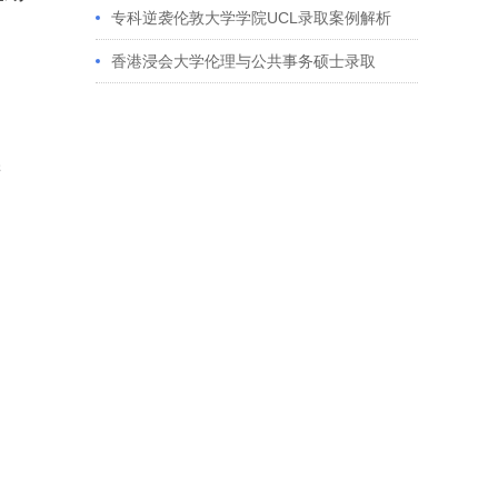
获藤校offer｜成功跨专业申请经验分享
专科逆袭伦敦大学学院UCL录取案例解析
香港浸会大学伦理与公共事务硕士录取
进