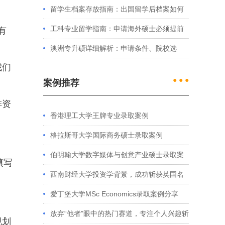
例看港大、港中文申请要求
留学生档案存放指南：出国留学后档案如何
处理？留学服务中心常见问题解答
工科专业留学指南：申请海外硕士必须提前
有
准备的4件事
澳洲专升硕详细解析：申请条件、院校选
我们
择、学制费用全介绍
● ● ●
案例推荐
排资
香港理工大学王牌专业录取案例
格拉斯哥大学国际商务硕士录取案例
伯明翰大学数字媒体与创意产业硕士录取案
填写
例
西南财经大学投资学背景，成功斩获英国名
校多份Offer
爱丁堡大学MSc Economics录取案例分享
放弃“他者”眼中的热门赛道，专注个人兴趣斩
规划