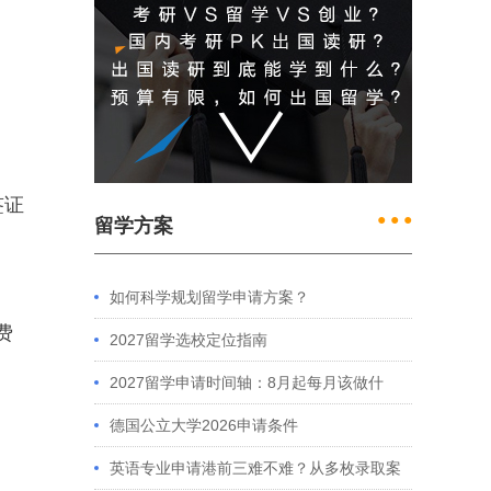
签证
● ● ●
留学方案
如何科学规划留学申请方案？
费
2027留学选校定位指南
2027留学申请时间轴：8月起每月该做什
么？英、美、澳、港申请全攻略
德国公立大学2026申请条件
英语专业申请港前三难不难？从多枚录取案