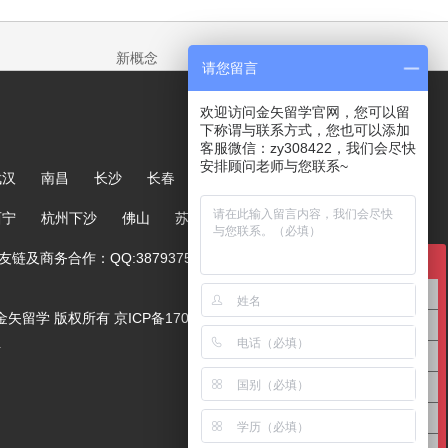
新概念
请您留言
欢迎访问金矢留学官网，您可以留
下称谓与联系方式，您也可以添加
客服微信：zy308422，我们会尽快
安排顾问老师与您联系~
武汉
南昌
长沙
长春
哈尔滨
大连
郑州
西宁
杭州下沙
佛山
苏州
链及商务合作：QQ:387937567
在线咨询
英国留学咨询
ved. 金矢留学 版权所有
京ICP备17005244号-1
澳洲留学咨询
号
美国留学咨询
亚洲留学咨询
欧洲留学咨询