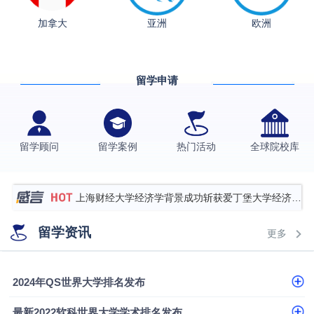
加拿大
亚洲
欧洲
从上海财大2+2到谢菲尔德：低均分逆袭QS百强金
融会计硕士实录
​恭喜Z同学荣获剑桥大学录取
留学申请
香港理工大学王牌专业录取案例
格拉斯哥大学国际商务硕士录取案例
伯明翰大学数字媒体与创意产业硕士录取案例
留学顾问
留学案例
热门活动
全球院校库
西南财经大学投资学背景，成功斩获英国名校多份
Offer
上海财经大学经济学背景成功斩获爱丁堡大学经济学
硕士录取
数学背景的他，靠“供应链”故事敲开哥大、宾大之门
留学资讯
更多
专科逆袭伦敦大学学院UCL录取案例解析
香港浸会大学伦理与公共事务硕士录取
2024年QS世界大学排名发布
从上海财大2+2到谢菲尔德：低均分逆袭QS百强金
最新2022软科世界大学学术排名发布