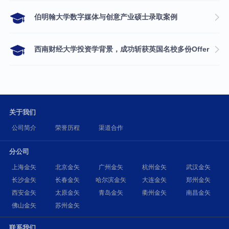
伯明翰大学数字媒体与创意产业硕士录取案例
西南财经大学投资学背景，成功斩获英国名校多份Offer
关于我们
公司简介
荣誉历程
渠道合作
分公司
上海金矢
北京金矢
广州金矢
杭州金矢
武汉金矢
长沙金矢
长春金矢
哈尔滨金矢
大连金矢
郑州金矢
西安金矢
太原金矢
青岛金矢
衢州金矢
南昌金矢
佛山金矢
苏州金矢
联系我们