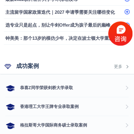
融会计硕士实录
​恭喜Z同学荣获剑桥大学录取
主流留学国家政策迭代｜2027 申请季需要关注哪些变化
选专业只是起点，别让牛剑Offer成为孩子最后的巅峰
钟美美：那个13岁的模仿少年，决定在波士顿大学重新定义自己
成功案例
更多
​恭喜Z同学荣获剑桥大学录取
香港理工大学王牌专业录取案例
格拉斯哥大学国际商务硕士录取案例