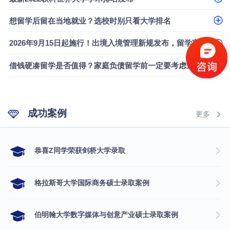
融会计硕士实录
​恭喜Z同学荣获剑桥大学录取
想留学后留在当地就业？选校时别只看大学排名
2026年9月15日起施行！出境入境管理新规发布，留学家庭需要关注什么？
借钱硬凑留学是否值得？家庭负债留学前一定要考虑这几个问题
成功案例
更多
​恭喜Z同学荣获剑桥大学录取
格拉斯哥大学国际商务硕士录取案例
伯明翰大学数字媒体与创意产业硕士录取案例