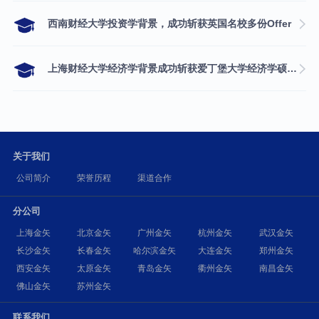
西南财经大学投资学背景，成功斩获英国名校多份Offer
上海财经大学经济学背景成功斩获爱丁堡大学经济学硕士录取
关于我们
公司简介
荣誉历程
渠道合作
分公司
上海金矢
北京金矢
广州金矢
杭州金矢
武汉金矢
长沙金矢
长春金矢
哈尔滨金矢
大连金矢
郑州金矢
西安金矢
太原金矢
青岛金矢
衢州金矢
南昌金矢
佛山金矢
苏州金矢
联系我们