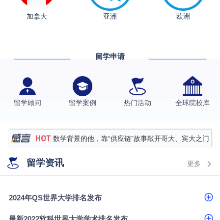
加拿大
亚洲
欧洲
从上海财大2+2到谢菲尔德：低均分逆袭QS百强金
融会计硕士实录
​恭喜Z同学荣获剑桥大学录取
留学申请
格拉斯哥大学国际商务硕士录取案例
伯明翰大学数字媒体与创意产业硕士录取案例
西南财经大学投资学背景，成功斩获英国名校多份
留学顾问
留学案例
热门活动
全球院校库
Offer
上海财经大学经济学背景成功斩获爱丁堡大学经济学
硕士录取
数学背景的他，靠“供应链”故事敲开哥大、宾大之门
专科逆袭伦敦大学学院UCL录取案例解析
留学资讯
更多
香港浸会大学伦理与公共事务硕士录取
从上海财大2+2到谢菲尔德：低均分逆袭QS百强金
2024年QS世界大学排名发布
融会计硕士实录
从上海财大2+2到谢菲尔德：低均分逆袭QS百强金
最新2022软科世界大学学术排名发布