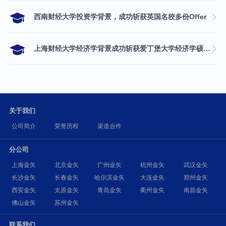
西南财经大学投资学背景，成功斩获英国名校多份Offer
上海财经大学经济学背景成功斩获爱丁堡大学经济学硕士录取
关于我们
公司简介
荣誉历程
渠道合作
分公司
上海金矢
北京金矢
广州金矢
杭州金矢
武汉金矢
长沙金矢
长春金矢
哈尔滨金矢
大连金矢
郑州金矢
西安金矢
太原金矢
青岛金矢
衢州金矢
南昌金矢
佛山金矢
苏州金矢
联系我们