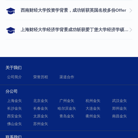
西南财经大学投资学背景，成功斩获英国名校多份Offer
上海财经大学经济学背景成功斩获爱丁堡大学经济学硕士录取
关于我们
公司简介
荣誉历程
渠道合作
分公司
上海金矢
北京金矢
广州金矢
杭州金矢
武汉金矢
长沙金矢
长春金矢
哈尔滨金矢
大连金矢
郑州金矢
西安金矢
太原金矢
青岛金矢
衢州金矢
南昌金矢
佛山金矢
苏州金矢
联系我们