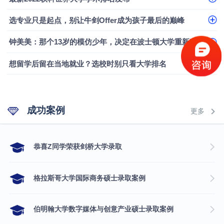
融会计硕士实录
​恭喜Z同学荣获剑桥大学录取
选专业只是起点，别让牛剑Offer成为孩子最后的巅峰
钟美美：那个13岁的模仿少年，决定在波士顿大学重新定义自己
想留学后留在当地就业？选校时别只看大学排名
成功案例
更多
​恭喜Z同学荣获剑桥大学录取
格拉斯哥大学国际商务硕士录取案例
伯明翰大学数字媒体与创意产业硕士录取案例