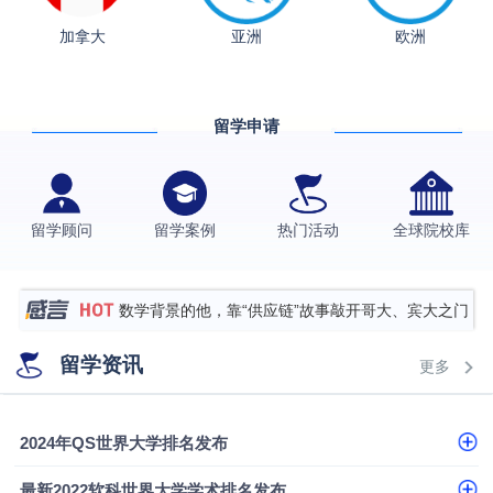
加拿大
亚洲
欧洲
从上海财大2+2到谢菲尔德：低均分逆袭QS百强金
融会计硕士实录
​恭喜Z同学荣获剑桥大学录取
留学申请
格拉斯哥大学国际商务硕士录取案例
伯明翰大学数字媒体与创意产业硕士录取案例
西南财经大学投资学背景，成功斩获英国名校多份
留学顾问
留学案例
热门活动
全球院校库
Offer
上海财经大学经济学背景成功斩获爱丁堡大学经济学
硕士录取
数学背景的他，靠“供应链”故事敲开哥大、宾大之门
专科逆袭伦敦大学学院UCL录取案例解析
留学资讯
更多
香港浸会大学伦理与公共事务硕士录取
从上海财大2+2到谢菲尔德：低均分逆袭QS百强金
2024年QS世界大学排名发布
融会计硕士实录
从上海财大2+2到谢菲尔德：低均分逆袭QS百强金
最新2022软科世界大学学术排名发布