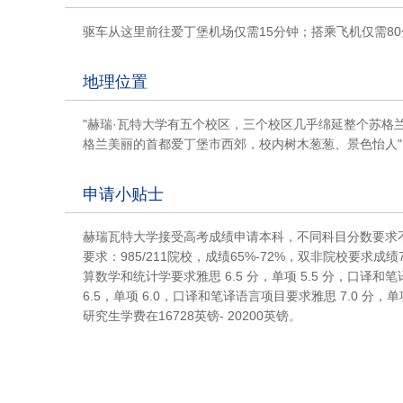
驱车从这里前往爱丁堡机场仅需15分钟；搭乘飞机仅需8
地理位置
"赫瑞·瓦特大学有五个校区，三个校区几乎绵延整个苏格兰，
格兰美丽的首都爱丁堡市西郊，校内树木葱葱、景色怡人"
申请小贴士
赫瑞瓦特大学接受高考成绩申请本科，不同科目分数要求不
要求：985/211院校，成绩65%-72%，双非院校要求成绩
算数学和统计学要求雅思 6.5 分，单项 5.5 分，口译和
6.5，单项 6.0，口译和笔译语言项目要求雅思 7.0 分，单项
研究生学费在16728英镑- 20200英镑。