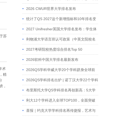
10？
2026 CWUR世界大学排名发布
统计了QS 2027这个新增指标和10年排名变
化，这几所大学排名可能会下滑
2027 Unifresher英国大学排名发布：学生体
位于苏
验正在重塑留学择校逻辑
利物浦大学语言班认可政策（中英文院校名
单）
2027考研院校热度综合排名Top 50
2026软科中国大学排名最新发布
学术
2026QS学科华威大学20个学科跻身全球前
5，精
100
2026QS学科排名出炉 | 诺丁汉大学22个学科
分
英镑，
跻身全球百强
布里斯托大学QS学科排名再创新高：5大学
科跻身全球前20，19个学科位列全英前10！
利大12个学科进入全球TOP100，全面突破
与顶尖实力并进
喜报｜约克大学学科排名再传捷报，艺术与