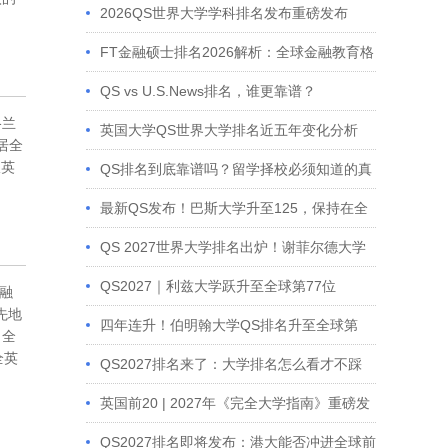
布
2026QS世界大学学科排名发布重磅发布
FT金融硕士排名2026解析：全球金融教育格
局与院校表现
QS vs U.S.News排名，谁更靠谱？
格兰
英国大学QS世界大学排名近五年变化分析
居全
报英
QS排名到底靠谱吗？留学择校必须知道的真
相
最新QS发布！巴斯大学升至125，保持在全
球前10%大学行列
QS 2027世界大学排名出炉！谢菲尔德大学
继续稳居全球百强
QS2027｜利兹大学跃升至全球第77位
融
先地
四年连升！伯明翰大学QS排名升至全球第
名全
全英
68，创十年来最佳成绩
QS2027排名来了：大学排名怎么看才不踩
坑？
英国前20 | 2027年《完全大学指南》重磅发
布！
QS2027排名即将发布：港大能否冲进全球前