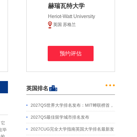
赫瑞瓦特大学
Heriot-Watt University
英国 苏格兰
预约评估
● ● ●
英国排名
2027QS世界大学排名发布：MIT蝉联榜首，
中国高校表现亮眼
2027QS最佳留学城市排名发布
。它
2027CUG完全大学指南英国大学排名最新发
在毕
入的