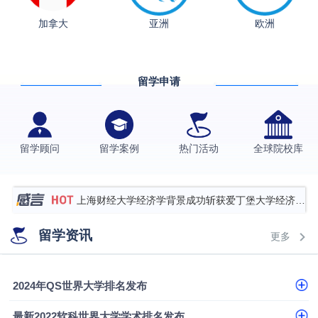
加拿大
亚洲
欧洲
从上海财大2+2到谢菲尔德：低均分逆袭QS百强金
融会计硕士实录
​恭喜Z同学荣获剑桥大学录取
留学申请
香港理工大学王牌专业录取案例
格拉斯哥大学国际商务硕士录取案例
伯明翰大学数字媒体与创意产业硕士录取案例
留学顾问
留学案例
热门活动
全球院校库
西南财经大学投资学背景，成功斩获英国名校多份
Offer
上海财经大学经济学背景成功斩获爱丁堡大学经济学
硕士录取
数学背景的他，靠“供应链”故事敲开哥大、宾大之门
留学资讯
更多
专科逆袭伦敦大学学院UCL录取案例解析
香港浸会大学伦理与公共事务硕士录取
2024年QS世界大学排名发布
从上海财大2+2到谢菲尔德：低均分逆袭QS百强金
最新2022软科世界大学学术排名发布