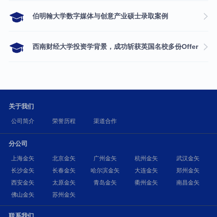
伯明翰大学数字媒体与创意产业硕士录取案例
西南财经大学投资学背景，成功斩获英国名校多份Offer
关于我们
公司简介
荣誉历程
渠道合作
分公司
上海金矢
北京金矢
广州金矢
杭州金矢
武汉金矢
长沙金矢
长春金矢
哈尔滨金矢
大连金矢
郑州金矢
西安金矢
太原金矢
青岛金矢
衢州金矢
南昌金矢
佛山金矢
苏州金矢
联系我们