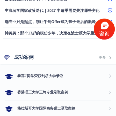
融会计硕士实录
​恭喜Z同学荣获剑桥大学录取
主流留学国家政策迭代｜2027 申请季需要关注哪些变化
选专业只是起点，别让牛剑Offer成为孩子最后的巅峰
钟美美：那个13岁的模仿少年，决定在波士顿大学重新定义自己
成功案例
更多
​恭喜Z同学荣获剑桥大学录取
香港理工大学王牌专业录取案例
格拉斯哥大学国际商务硕士录取案例