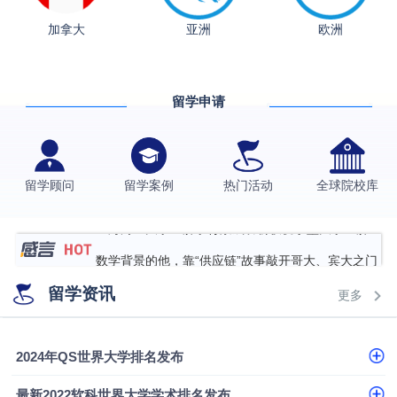
加拿大
亚洲
欧洲
从上海财大2+2到谢菲尔德：低均分逆袭QS百强金
融会计硕士实录
​恭喜Z同学荣获剑桥大学录取
香港理工大学王牌专业录取案例
留学申请
格拉斯哥大学国际商务硕士录取案例
伯明翰大学数字媒体与创意产业硕士录取案例
留学顾问
留学案例
热门活动
全球院校库
西南财经大学投资学背景，成功斩获英国名校多份
Offer
上海财经大学经济学背景成功斩获爱丁堡大学经济学
硕士录取
数学背景的他，靠“供应链”故事敲开哥大、宾大之门
专科逆袭伦敦大学学院UCL录取案例解析
留学资讯
更多
香港浸会大学伦理与公共事务硕士录取
从上海财大2+2到谢菲尔德：低均分逆袭QS百强金
2024年QS世界大学排名发布
融会计硕士实录
​恭喜Z同学荣获剑桥大学录取
最新2022软科世界大学学术排名发布