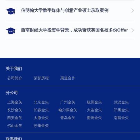
伯明翰大学数字媒体与创意产业硕士录取案例
西南财经大学投资学背景，成功斩获英国名校多份Offer
关于我们
公司简介
荣誉历程
渠道合作
分公司
上海金矢
北京金矢
广州金矢
杭州金矢
武汉金矢
长沙金矢
长春金矢
哈尔滨金矢
大连金矢
郑州金矢
西安金矢
太原金矢
青岛金矢
衢州金矢
南昌金矢
佛山金矢
苏州金矢
联系我们