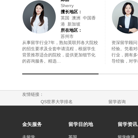
Sherry
擅长地区：
英国 澳洲 中国香
港 新加坡
所在地区：
苏州市
从事留学行业7年，熟知英联邦各大院校
资深留学顾问
的招生要求及全套申请流程，根据学生
经验。凭着对
背景推荐适合的院校，提供更加细节化
行业，拥有多
的咨询服务。精选…
导经验，对学
友情链接：
QS世界大学排名
留学咨询
金矢服务
留学目的地
留学资讯
去留学
英国
留学申请