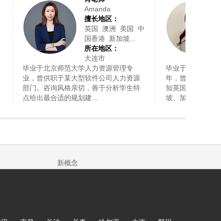
Amanda
擅长地区：
英国 澳洲 美国 中
国香港 新加坡...
所在地区：
大连市
毕业于北京师范大学人力资源管理专
毕业于英国爱丁堡
业，曾供职于某大型软件公司人力资源
年，曾为英国本土
部门。咨询风格亲切，善于分析学生特
知英国、中国香港
点给出最合适的规划建…
坡、加拿大等国家
新概念