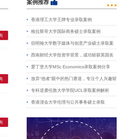
案例推荐
● ● ●
香港理工大学王牌专业录取案例
格拉斯哥大学国际商务硕士录取案例
询
伯明翰大学数字媒体与创意产业硕士录取案
例
西南财经大学投资学背景，成功斩获英国名
校多份Offer
爱丁堡大学MSc Economics录取案例分享
放弃“他者”眼中的热门赛道，专注个人兴趣斩
询
获藤校offer｜成功跨专业申请经验分享
专科逆袭伦敦大学学院UCL录取案例解析
香港浸会大学伦理与公共事务硕士录取
询