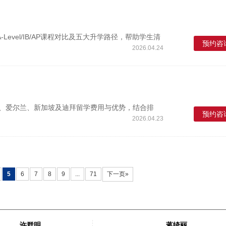
evel/IB/AP课程对比及五大升学路径，帮助学生清
预约咨
2026.04.24
港、爱尔兰、新加坡及迪拜留学费用与优势，结合排
预约咨
2026.04.23
5
6
7
8
9
...
71
下一页»
许群明
蒋绮丽