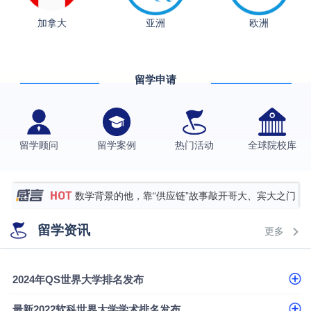
从上海财大2+2到谢菲尔德：低均分逆袭QS百强金
加拿大
亚洲
欧洲
融会计硕士实录
​恭喜Z同学荣获剑桥大学录取
香港理工大学王牌专业录取案例
留学申请
格拉斯哥大学国际商务硕士录取案例
伯明翰大学数字媒体与创意产业硕士录取案例
西南财经大学投资学背景，成功斩获英国名校多份
留学顾问
留学案例
热门活动
全球院校库
Offer
上海财经大学经济学背景成功斩获爱丁堡大学经济学
硕士录取
数学背景的他，靠“供应链”故事敲开哥大、宾大之门
专科逆袭伦敦大学学院UCL录取案例解析
留学资讯
更多
香港浸会大学伦理与公共事务硕士录取
从上海财大2+2到谢菲尔德：低均分逆袭QS百强金
2024年QS世界大学排名发布
融会计硕士实录
​恭喜Z同学荣获剑桥大学录取
最新2022软科世界大学学术排名发布