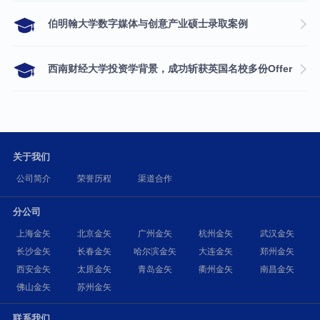
伯明翰大学数字媒体与创意产业硕士录取案例
西南财经大学投资学背景，成功斩获英国名校多份Offer
关于我们
公司简介
荣誉历程
渠道合作
分公司
上海金矢
北京金矢
广州金矢
杭州金矢
武汉金矢
长沙金矢
长春金矢
哈尔滨金矢
大连金矢
郑州金矢
西安金矢
太原金矢
青岛金矢
衢州金矢
南昌金矢
佛山金矢
苏州金矢
联系我们