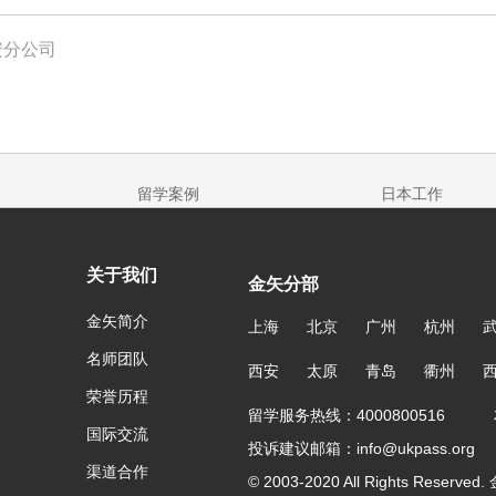
安分公司
留学案例
日本工作
关于我们
金矢分部
金矢简介
上海
北京
广州
杭州
名师团队
西安
太原
青岛
衢州
荣誉历程
留学服务热线：4000800516 友
国际交流
投诉建议邮箱：info@ukpass.org
渠道合作
© 2003-2020 All Rights Reser