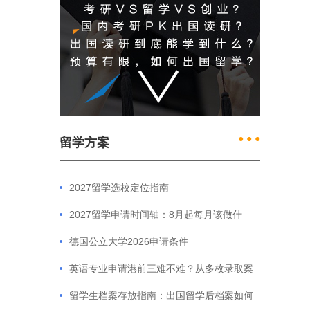
● ● ●
留学方案
2027留学选校定位指南
2027留学申请时间轴：8月起每月该做什
么？英、美、澳、港申请全攻略
德国公立大学2026申请条件
英语专业申请港前三难不难？从多枚录取案
例看港大、港中文申请要求
留学生档案存放指南：出国留学后档案如何