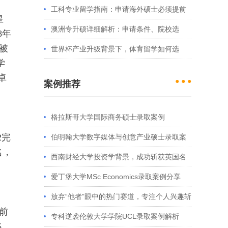
处理？留学服务中心常见问题解答
工科专业留学指南：申请海外硕士必须提前
皇
准备的4件事
澳洲专升硕详细解析：申请条件、院校选
8年
被
择、学制费用全介绍
世界杯产业升级背景下，体育留学如何选
学
择？
卓
● ● ●
案例推荐
格拉斯哥大学国际商务硕士录取案例
2完
伯明翰大学数字媒体与创意产业硕士录取案
名，
例
西南财经大学投资学背景，成功斩获英国名
校多份Offer
爱丁堡大学MSc Economics录取案例分享
放弃“他者”眼中的热门赛道，专注个人兴趣斩
前
获藤校offer｜成功跨专业申请经验分享
专科逆袭伦敦大学学院UCL录取案例解析
5，