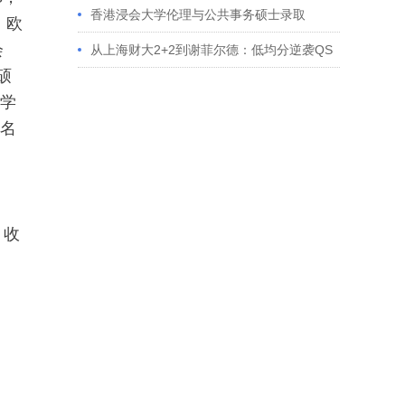
香港浸会大学伦理与公共事务硕士录取
，欧
会
从上海财大2+2到谢菲尔德：低均分逆袭QS
L硕
百强金融会计硕士实录
：学
排名
，
收