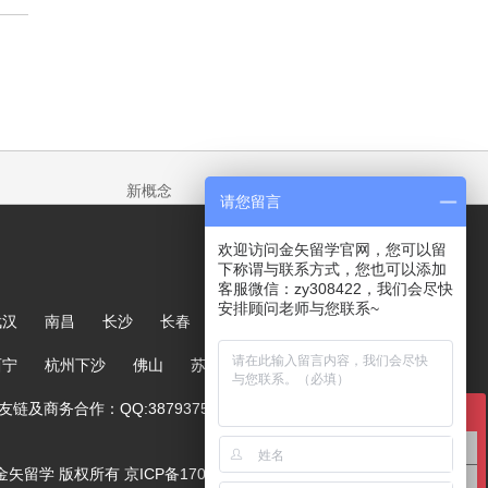
新概念
请您留言
欢迎访问金矢留学官网，您可以留
下称谓与联系方式，您也可以添加
客服微信：zy308422，我们会尽快
安排顾问老师与您联系~
武汉
南昌
长沙
长春
哈尔滨
大连
郑州
西宁
杭州下沙
佛山
苏州
链及商务合作：QQ:387937567
在线咨询
英国留学咨询
ved. 金矢留学 版权所有
京ICP备17005244号-1
澳洲留学咨询