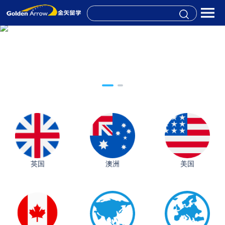
英国
澳洲
美国
从上海财大2+2到谢菲尔德：低均分逆袭QS百强金