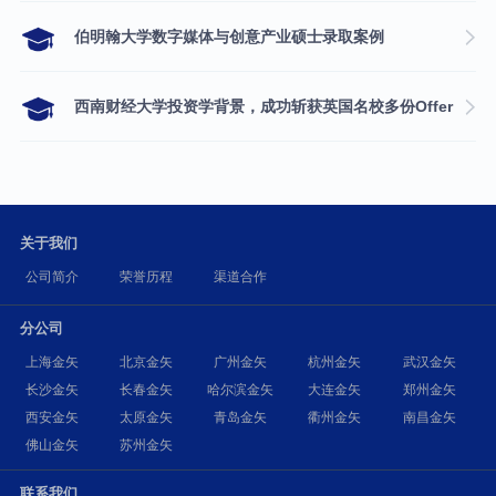
伯明翰大学数字媒体与创意产业硕士录取案例
西南财经大学投资学背景，成功斩获英国名校多份Offer
关于我们
公司简介
荣誉历程
渠道合作
分公司
上海金矢
北京金矢
广州金矢
杭州金矢
武汉金矢
长沙金矢
长春金矢
哈尔滨金矢
大连金矢
郑州金矢
西安金矢
太原金矢
青岛金矢
衢州金矢
南昌金矢
佛山金矢
苏州金矢
联系我们