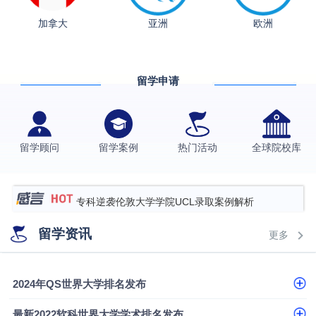
融会计硕士实录
​恭喜Z同学荣获剑桥大学录取
加拿大
亚洲
欧洲
香港理工大学王牌专业录取案例
格拉斯哥大学国际商务硕士录取案例
留学申请
伯明翰大学数字媒体与创意产业硕士录取案例
西南财经大学投资学背景，成功斩获英国名校多份
留学顾问
留学案例
热门活动
全球院校库
Offer
上海财经大学经济学背景成功斩获爱丁堡大学经济学
硕士录取
数学背景的他，靠“供应链”故事敲开哥大、宾大之门
专科逆袭伦敦大学学院UCL录取案例解析
香港浸会大学伦理与公共事务硕士录取
留学资讯
更多
从上海财大2+2到谢菲尔德：低均分逆袭QS百强金
融会计硕士实录
​恭喜Z同学荣获剑桥大学录取
2024年QS世界大学排名发布
最新2022软科世界大学学术排名发布