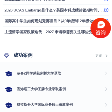
融会计硕士实录
​恭喜Z同学荣获剑桥大学录取
2026 UCAS Embargo是什么？英国本科成绩封锁期时间、影响及应对指南
国际高中学生如何规划竞赛项目？从9年级到12年级做好本科申请布局
主流留学国家政策迭代｜2027 申请季需要关注哪些变化
成功案例
更多
​恭喜Z同学荣获剑桥大学录取
香港理工大学王牌专业录取案例
格拉斯哥大学国际商务硕士录取案例