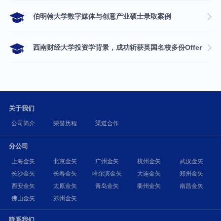
伯明翰大学数字媒体与创意产业硕士录取案例
西南财经大学投资学背景，成功斩获英国名校多份Offer
关于我们
公司简介
荣誉历程
渠道合作
分公司
上海金矢
北京金矢
广州金矢
杭州金矢
武汉金矢
长沙金矢
长春金矢
哈尔滨金矢
大连金矢
郑州金矢
西安金矢
太原金矢
青岛金矢
衢州金矢
南昌金矢
佛山金矢
苏州金矢
联系我们