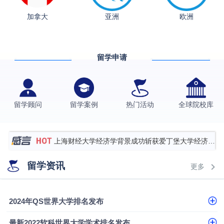
加拿大
亚洲
欧洲
从上海财大2+2到谢菲尔德：低均分逆袭QS百强金
融会计硕士实录
​恭喜Z同学荣获剑桥大学录取
留学申请
香港理工大学王牌专业录取案例
格拉斯哥大学国际商务硕士录取案例
伯明翰大学数字媒体与创意产业硕士录取案例
留学顾问
留学案例
热门活动
全球院校库
西南财经大学投资学背景，成功斩获英国名校多份
Offer
上海财经大学经济学背景成功斩获爱丁堡大学经济学
硕士录取
数学背景的他，靠“供应链”故事敲开哥大、宾大之门
留学资讯
更多
专科逆袭伦敦大学学院UCL录取案例解析
香港浸会大学伦理与公共事务硕士录取
2024年QS世界大学排名发布
从上海财大2+2到谢菲尔德：低均分逆袭QS百强金
最新2022软科世界大学学术排名发布