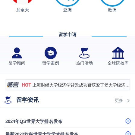
加拿大
亚洲
欧洲
从上海财大2+2到谢菲尔德：低均分逆袭QS百强金
融会计硕士实录
​恭喜Z同学荣获剑桥大学录取
留学申请
香港理工大学王牌专业录取案例
格拉斯哥大学国际商务硕士录取案例
伯明翰大学数字媒体与创意产业硕士录取案例
留学顾问
留学案例
热门活动
全球院校库
西南财经大学投资学背景，成功斩获英国名校多份
Offer
上海财经大学经济学背景成功斩获爱丁堡大学经济学
硕士录取
数学背景的他，靠“供应链”故事敲开哥大、宾大之门
留学资讯
更多
专科逆袭伦敦大学学院UCL录取案例解析
香港浸会大学伦理与公共事务硕士录取
2024年QS世界大学排名发布
从上海财大2+2到谢菲尔德：低均分逆袭QS百强金
最新2022软科世界大学学术排名发布