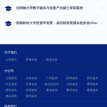
伯明翰大学数字媒体与创意产业硕士录取案例
西南财经大学投资学背景，成功斩获英国名校多份Offer
关于我们
公司简介
荣誉历程
渠道合作
分公司
上海金矢
北京金矢
广州金矢
杭州金矢
武汉金矢
长沙金矢
长春金矢
哈尔滨金矢
大连金矢
郑州金矢
西安金矢
太原金矢
青岛金矢
衢州金矢
南昌金矢
佛山金矢
苏州金矢
联系我们