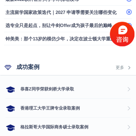
融会计硕士实录
​恭喜Z同学荣获剑桥大学录取
主流留学国家政策迭代｜2027 申请季需要关注哪些变化
选专业只是起点，别让牛剑Offer成为孩子最后的巅峰
钟美美：那个13岁的模仿少年，决定在波士顿大学重新定义自己
成功案例
更多
​恭喜Z同学荣获剑桥大学录取
香港理工大学王牌专业录取案例
格拉斯哥大学国际商务硕士录取案例