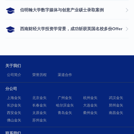
伯明翰大学数字媒体与创意产业硕士录取案例
西南财经大学投资学背景，成功斩获英国名校多份Offer
关于我们
公司简介
荣誉历程
渠道合作
分公司
上海金矢
北京金矢
广州金矢
杭州金矢
武汉金矢
长沙金矢
长春金矢
哈尔滨金矢
大连金矢
郑州金矢
西安金矢
太原金矢
青岛金矢
衢州金矢
南昌金矢
佛山金矢
苏州金矢
联系我们