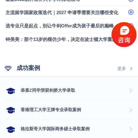
融会计硕士实录
​恭喜Z同学荣获剑桥大学录取
主流留学国家政策迭代｜2027 申请季需要关注哪些变化
选专业只是起点，别让牛剑Offer成为孩子最后的巅峰
钟美美：那个13岁的模仿少年，决定在波士顿大学重新定义自己
成功案例
更多
​恭喜Z同学荣获剑桥大学录取
香港理工大学王牌专业录取案例
格拉斯哥大学国际商务硕士录取案例