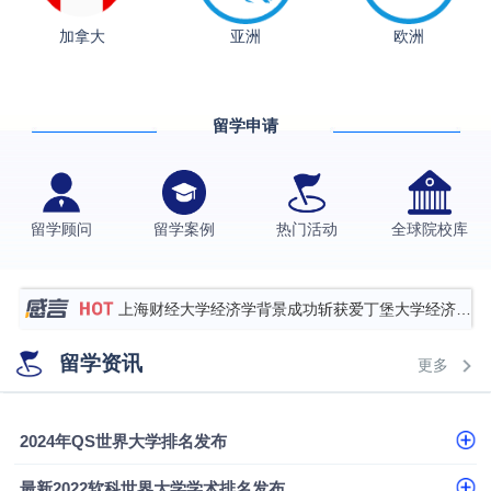
加拿大
亚洲
欧洲
从上海财大2+2到谢菲尔德：低均分逆袭QS百强金
融会计硕士实录
​恭喜Z同学荣获剑桥大学录取
留学申请
香港理工大学王牌专业录取案例
格拉斯哥大学国际商务硕士录取案例
伯明翰大学数字媒体与创意产业硕士录取案例
留学顾问
留学案例
热门活动
全球院校库
西南财经大学投资学背景，成功斩获英国名校多份
Offer
上海财经大学经济学背景成功斩获爱丁堡大学经济学
硕士录取
数学背景的他，靠“供应链”故事敲开哥大、宾大之门
留学资讯
更多
专科逆袭伦敦大学学院UCL录取案例解析
香港浸会大学伦理与公共事务硕士录取
2024年QS世界大学排名发布
从上海财大2+2到谢菲尔德：低均分逆袭QS百强金
最新2022软科世界大学学术排名发布