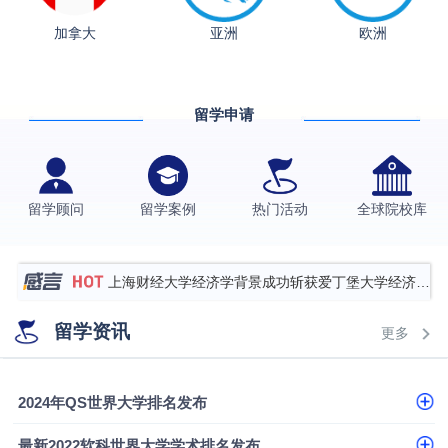
加拿大
亚洲
欧洲
从上海财大2+2到谢菲尔德：低均分逆袭QS百强金
融会计硕士实录
​恭喜Z同学荣获剑桥大学录取
留学申请
香港理工大学王牌专业录取案例
格拉斯哥大学国际商务硕士录取案例
伯明翰大学数字媒体与创意产业硕士录取案例
留学顾问
留学案例
热门活动
全球院校库
西南财经大学投资学背景，成功斩获英国名校多份
Offer
上海财经大学经济学背景成功斩获爱丁堡大学经济学
硕士录取
数学背景的他，靠“供应链”故事敲开哥大、宾大之门
留学资讯
更多
专科逆袭伦敦大学学院UCL录取案例解析
香港浸会大学伦理与公共事务硕士录取
2024年QS世界大学排名发布
从上海财大2+2到谢菲尔德：低均分逆袭QS百强金
最新2022软科世界大学学术排名发布