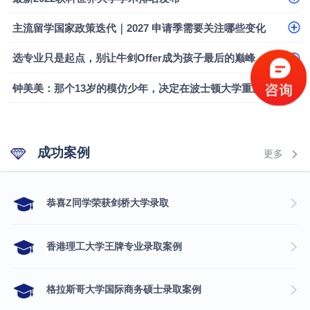
融会计硕士实录
​恭喜Z同学荣获剑桥大学录取
主流留学国家政策迭代｜2027 申请季需要关注哪些变化
选专业只是起点，别让牛剑Offer成为孩子最后的巅峰
钟美美：那个13岁的模仿少年，决定在波士顿大学重新定义自己
成功案例
更多
​恭喜Z同学荣获剑桥大学录取
香港理工大学王牌专业录取案例
格拉斯哥大学国际商务硕士录取案例