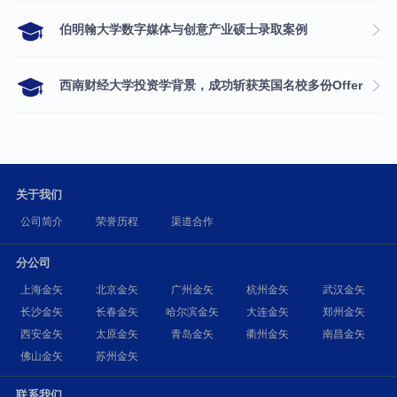
伯明翰大学数字媒体与创意产业硕士录取案例
西南财经大学投资学背景，成功斩获英国名校多份Offer
关于我们
公司简介
荣誉历程
渠道合作
分公司
上海金矢
北京金矢
广州金矢
杭州金矢
武汉金矢
长沙金矢
长春金矢
哈尔滨金矢
大连金矢
郑州金矢
西安金矢
太原金矢
青岛金矢
衢州金矢
南昌金矢
佛山金矢
苏州金矢
联系我们