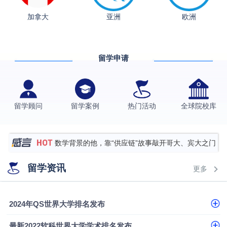
从上海财大2+2到谢菲尔德：低均分逆袭QS百强金
加拿大
亚洲
欧洲
融会计硕士实录
​恭喜Z同学荣获剑桥大学录取
香港理工大学王牌专业录取案例
留学申请
格拉斯哥大学国际商务硕士录取案例
伯明翰大学数字媒体与创意产业硕士录取案例
西南财经大学投资学背景，成功斩获英国名校多份
留学顾问
留学案例
热门活动
全球院校库
Offer
上海财经大学经济学背景成功斩获爱丁堡大学经济学
硕士录取
数学背景的他，靠“供应链”故事敲开哥大、宾大之门
专科逆袭伦敦大学学院UCL录取案例解析
留学资讯
更多
香港浸会大学伦理与公共事务硕士录取
从上海财大2+2到谢菲尔德：低均分逆袭QS百强金
2024年QS世界大学排名发布
融会计硕士实录
​恭喜Z同学荣获剑桥大学录取
最新2022软科世界大学学术排名发布