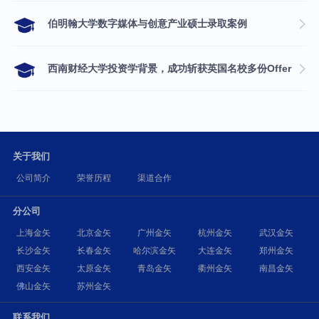
伯明翰大学数字媒体与创意产业硕士录取案例
西南财经大学投资学背景，成功斩获英国名校多份Offer
关于我们
公司简介
荣誉历程
渠道合作
分公司
上海金矢
北京金矢
广州金矢
杭州金矢
武汉金矢
长沙金矢
长春金矢
哈尔滨金矢
大连金矢
郑州金矢
西安金矢
太原金矢
青岛金矢
衢州金矢
南昌金矢
佛山金矢
苏州金矢
联系我们