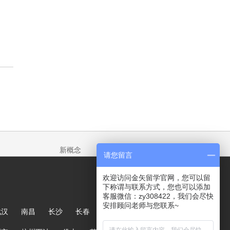
新概念
请您留言
欢迎访问金矢留学官网，您可以留
下称谓与联系方式，您也可以添加
客服微信：zy308422，我们会尽快
安排顾问老师与您联系~
武汉
南昌
长沙
长春
哈尔滨
大连
郑州