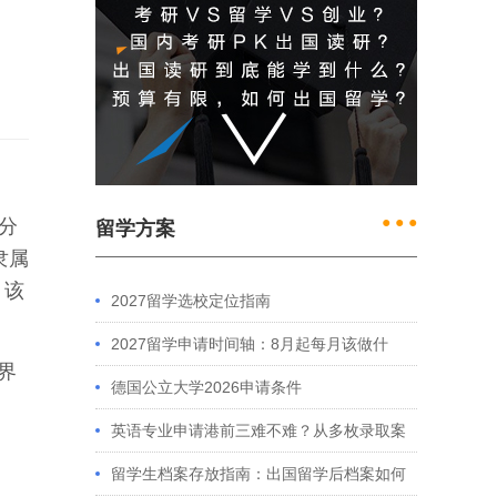
● ● ●
哥分
留学方案
隶属
。该
2027留学选校定位指南
2027留学申请时间轴：8月起每月该做什
世界
么？英、美、澳、港申请全攻略
德国公立大学2026申请条件
英语专业申请港前三难不难？从多枚录取案
例看港大、港中文申请要求
留学生档案存放指南：出国留学后档案如何