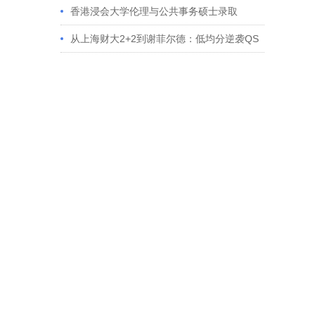
香港浸会大学伦理与公共事务硕士录取
从上海财大2+2到谢菲尔德：低均分逆袭QS
百强金融会计硕士实录