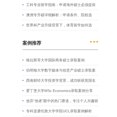
处理？留学服务中心常见问题解答
工科专业留学指南：申请海外硕士必须提前
准备的4件事
澳洲专升硕详细解析：申请条件、院校选
择、学制费用全介绍
世界杯产业升级背景下，体育留学如何选
择？
● ● ●
案例推荐
格拉斯哥大学国际商务硕士录取案例
伯明翰大学数字媒体与创意产业硕士录取案
例
西南财经大学投资学背景，成功斩获英国名
校多份Offer
爱丁堡大学MSc Economics录取案例分享
放弃“他者”眼中的热门赛道，专注个人兴趣斩
获藤校offer｜成功跨专业申请经验分享
专科逆袭伦敦大学学院UCL录取案例解析