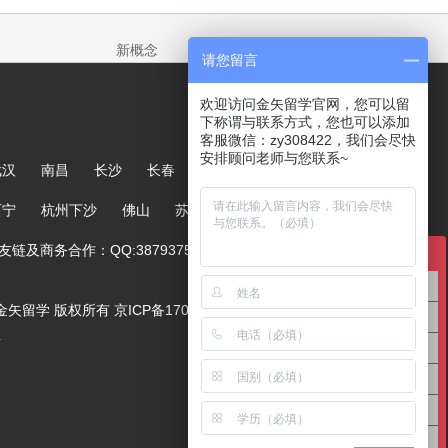
新概念
请您留言
欢迎访问金矢留学官网，您可以留
下称谓与联系方式，您也可以添加
客服微信：zy308422，我们会尽快
安排顾问老师与您联系~
武汉
南昌
长沙
长春
哈尔滨
大连
郑州
西宁
杭州下沙
佛山
苏州
链及商务合作：QQ:387937567
在线咨询
英国留学咨询
ved. 金矢留学 版权所有
京ICP备17005244号-1
澳洲留学咨询
号
美国留学咨询
亚洲留学咨询
欧洲留学咨询
高中留学咨询