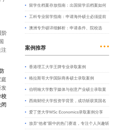
例看港大、港中文申请要求
留学生档案存放指南：出国留学后档案如何
处理？留学服务中心常见问题解答
工科专业留学指南：申请海外硕士必须提前
准备的4件事
澳洲专升硕详细解析：申请条件、院校选
缓阶
择、学制费用全介绍
国
● ● ●
案例推荐
关注
。
香港理工大学王牌专业录取案例
防
格拉斯哥大学国际商务硕士录取案例
家庭
所发
伯明翰大学数字媒体与创意产业硕士录取案
学校
例
西南财经大学投资学背景，成功斩获英国名
关闭
校多份Offer
爱丁堡大学MSc Economics录取案例分享
放弃“他者”眼中的热门赛道，专注个人兴趣斩