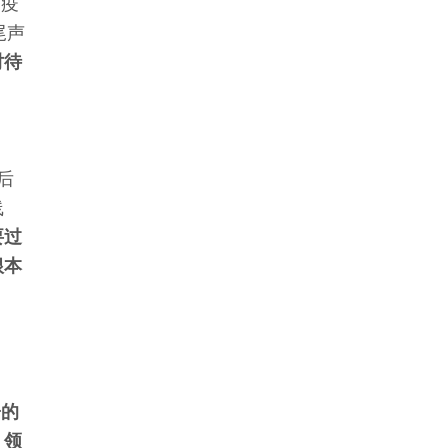
的疫
尾声
对待
后
线
要过
根本
子的
、领