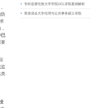
获藤校offer｜成功跨专业申请经验分享
专科逆袭伦敦大学学院UCL录取案例解析
定，
香港浸会大学伦理与公共事务硕士录取
的防
求
响，
学已
需要
应
找监
供类
没