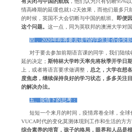
有关闭与中国的航线
，他们认为只有切断95%
情高峰期的延缓也就1-2天效果，而他们最多只
的时候，英国不大会切断与中国的航班。
即便
这个问题。
这一点，同为英联邦的澳洲大学对
四 、2020年即将要去读书的学生是否会受
对于要去参加前期语言课的同学，我们陆续
延的决定；
斯特林大学昨天率先将秋季开学日期从
上，或者将语言要求做调整，
总之，大学在想
度焦虑，继续保持良好的学习状态，多多关注
的解决办法。
五、疫情下的思考：
短短一个来月的时间，疫情席卷全球，全球
VUCA时代的变化莫测体现到工作和生活的方
综合素养的培育，孩子的格局，眼界和人品是