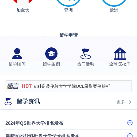
从上海财大2+2到谢菲尔德：低均分逆袭QS百强金
加拿大
亚洲
欧洲
融会计硕士实录
​恭喜Z同学荣获剑桥大学录取
格拉斯哥大学国际商务硕士录取案例
留学申请
伯明翰大学数字媒体与创意产业硕士录取案例
西南财经大学投资学背景，成功斩获英国名校多份
Offer
上海财经大学经济学背景成功斩获爱丁堡大学经济学
留学顾问
留学案例
热门活动
全球院校库
硕士录取
数学背景的他，靠“供应链”故事敲开哥大、宾大之门
专科逆袭伦敦大学学院UCL录取案例解析
香港浸会大学伦理与公共事务硕士录取
留学资讯
更多
从上海财大2+2到谢菲尔德：低均分逆袭QS百强金
融会计硕士实录
从上海财大2+2到谢菲尔德：低均分逆袭QS百强金
2024年QS世界大学排名发布
融会计硕士实录
​恭喜Z同学荣获剑桥大学录取
最新2022软科世界大学学术排名发布