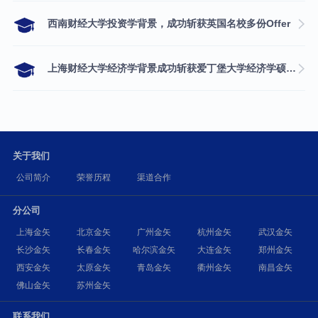
西南财经大学投资学背景，成功斩获英国名校多份Offer
上海财经大学经济学背景成功斩获爱丁堡大学经济学硕士录取
关于我们
公司简介
荣誉历程
渠道合作
分公司
上海金矢
北京金矢
广州金矢
杭州金矢
武汉金矢
长沙金矢
长春金矢
哈尔滨金矢
大连金矢
郑州金矢
西安金矢
太原金矢
青岛金矢
衢州金矢
南昌金矢
佛山金矢
苏州金矢
联系我们