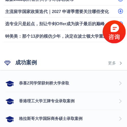
融会计硕士实录
​恭喜Z同学荣获剑桥大学录取
主流留学国家政策迭代｜2027 申请季需要关注哪些变化
选专业只是起点，别让牛剑Offer成为孩子最后的巅峰
钟美美：那个13岁的模仿少年，决定在波士顿大学重新定义自己
成功案例
更多
​恭喜Z同学荣获剑桥大学录取
香港理工大学王牌专业录取案例
格拉斯哥大学国际商务硕士录取案例