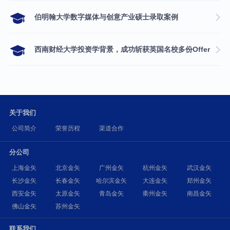
伯明翰大学数字媒体与创意产业硕士录取案例
西南财经大学投资学背景，成功斩获英国名校多份Offer
关于我们
公司简介
荣誉历程
渠道合作
分公司
上海金矢
北京金矢
广州金矢
杭州金矢
武汉金矢
长沙金矢
长春金矢
哈尔滨金矢
大连金矢
郑州金矢
西安金矢
太原金矢
青岛金矢
衢州金矢
南昌金矢
佛山金矢
苏州金矢
联系我们