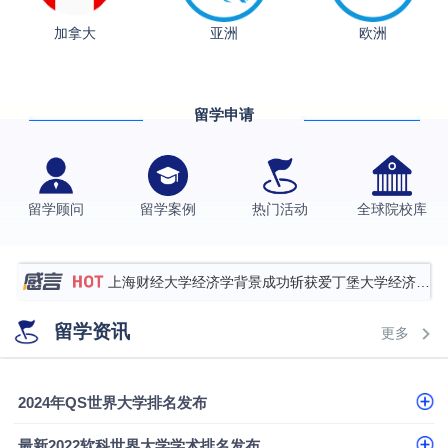
加拿大
亚洲
欧洲
从上海财大2+2到谢菲尔德：低均分逆袭QS百强金
融会计硕士实录
​恭喜Z同学荣获剑桥大学录取
留学申请
香港理工大学王牌专业录取案例
格拉斯哥大学国际商务硕士录取案例
伯明翰大学数字媒体与创意产业硕士录取案例
留学顾问
留学案例
热门活动
全球院校库
西南财经大学投资学背景，成功斩获英国名校多份
Offer
上海财经大学经济学背景成功斩获爱丁堡大学经济学
硕士录取
数学背景的他，靠“供应链”故事敲开哥大、宾大之门
留学资讯
更多
专科逆袭伦敦大学学院UCL录取案例解析
香港浸会大学伦理与公共事务硕士录取
2024年QS世界大学排名发布
从上海财大2+2到谢菲尔德：低均分逆袭QS百强金
最新2022软科世界大学学术排名发布