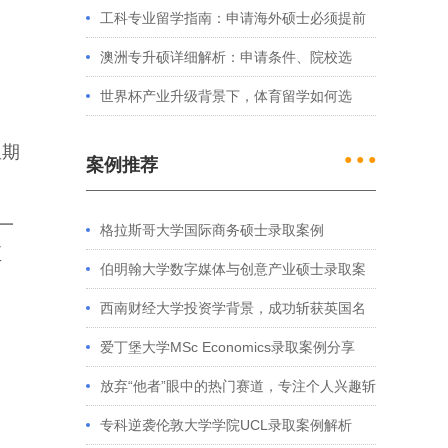
处理？留学服务中心常见问题解答
工科专业留学指南：申请海外硕士必须提前
准备的4件事
澳洲专升硕详细解析：申请条件、院校选
择、学制费用全介绍
世界杯产业升级背景下，体育留学如何选
择？
星期
● ● ●
案例推荐
一
格拉斯哥大学国际商务硕士录取案例
至
伯明翰大学数字媒体与创意产业硕士录取案
例
西南财经大学投资学背景，成功斩获英国名
校多份Offer
爱丁堡大学MSc Economics录取案例分享
放弃“他者”眼中的热门赛道，专注个人兴趣斩
获藤校offer｜成功跨专业申请经验分享
专科逆袭伦敦大学学院UCL录取案例解析