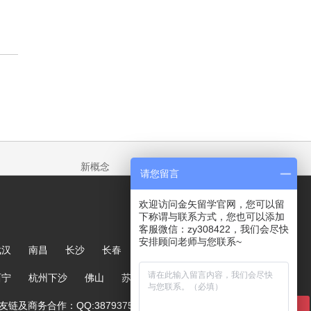
新概念
请您留言
欢迎访问金矢留学官网，您可以留
下称谓与联系方式，您也可以添加
客服微信：zy308422，我们会尽快
安排顾问老师与您联系~
武汉
南昌
长沙
长春
哈尔滨
大连
郑州
西宁
杭州下沙
佛山
苏州
链及商务合作：QQ:387937567
在线咨询