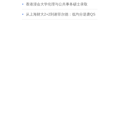
香港浸会大学伦理与公共事务硕士录取
从上海财大2+2到谢菲尔德：低均分逆袭QS
百强金融会计硕士实录