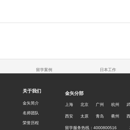
留学案例
日本工作
关于我们
金矢分部
金矢简介
上海
北京
广州
杭州
名师团队
西安
太原
青岛
衢州
荣誉历程
留学服务热线：4000800516 友