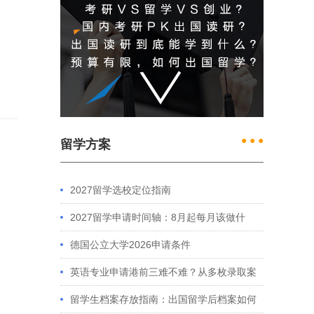
● ● ●
留学方案
2027留学选校定位指南
2027留学申请时间轴：8月起每月该做什
么？英、美、澳、港申请全攻略
德国公立大学2026申请条件
英语专业申请港前三难不难？从多枚录取案
例看港大、港中文申请要求
留学生档案存放指南：出国留学后档案如何