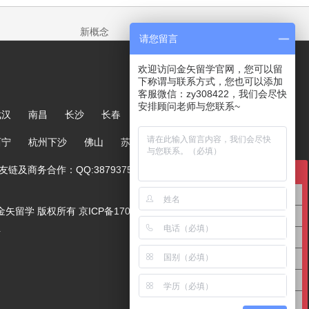
新概念
请您留言
欢迎访问金矢留学官网，您可以留
下称谓与联系方式，您也可以添加
客服微信：zy308422，我们会尽快
安排顾问老师与您联系~
武汉
南昌
长沙
长春
哈尔滨
大连
郑州
西宁
杭州下沙
佛山
苏州
链及商务合作：QQ:387937567
在线咨询
英国留学咨询
ved. 金矢留学 版权所有
京ICP备17005244号-1
澳洲留学咨询
号
美国留学咨询
亚洲留学咨询
欧洲留学咨询
高中留学咨询