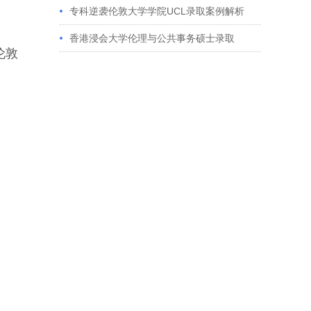
获藤校offer｜成功跨专业申请经验分享
专科逆袭伦敦大学学院UCL录取案例解析
香港浸会大学伦理与公共事务硕士录取
伦敦