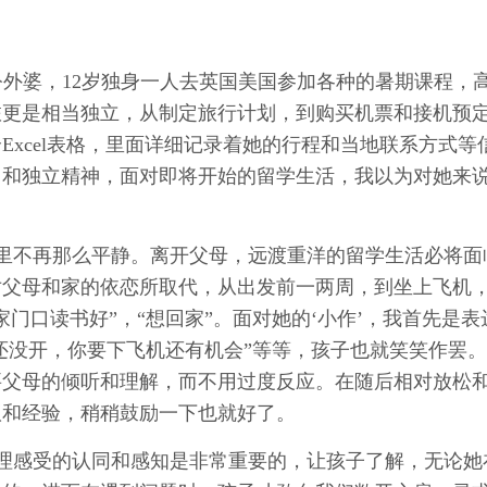
公外婆，12岁独身一人去英国美国参加各种的暑期课程，
旅更是相当独立，从制定旅行计划，到购买机票和接机预
xcel表格，里面详细记录着她的行程和当地联系方式等
力和独立精神，面对即将开始的留学生活，我以为对她来
里不再那么平静。离开父母，远渡重洋的留学生活必将面
对父母和家的依恋所取代，从出发前一两周，到坐上飞机
门口读书好”，“想回家”。面对她的‘小作’，我首先是表
机还没开，你要下飞机还有机会”等等，孩子也就笑笑作罢
要父母的倾听和理解，而不用过度反应。在随后相对放松
议和经验，稍稍鼓励一下也就好了。
理感受的认同和感知是非常重要的，让孩子了解，无论她