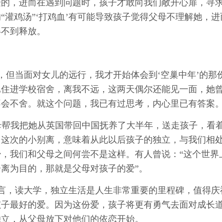
受的，进而在遇到问题时，孩子才敢向我们敞开心扉，寻
“灌鸡汤”‘打鸡血’有可能导致孩子觉得父母不理解她，进
得不到释放。
，但当面对女儿的远行，我才开始体会到‘空巢中年’的那
已住进学校宿舍，离我不远，这两天偶尔还能见一面，她
不会不舍。就这个问题，我已有过思考，内心里已有答案
母帮我把她从英国带回中国抚养了大半年，送走孩子，看
，这次的小别离，意味着从此以后孩子的独立，与我们相
，我们和父母之间何尝不是这样。有人曾说：“这个世界
离为目的，那就是父母对孩子的爱”。
言，读大学，独立生活是人生非常重要的里程碑，值得庆
孩子最好的爱。因为这份爱，孩子将更有勇气去面对成长
独立，从父母放下对他们的依恋开始。