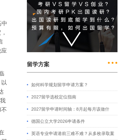
高中
定，
信
说应
● ● ●
留学方案
临
，以
如何科学规划留学申请方案？
达
2027留学选校定位指南
。我
和不
2027留学申请时间轴：8月起每月该做什
么？英、美、澳、港申请全攻略
德国公立大学2026申请条件
在
英语专业申请港前三难不难？从多枚录取案