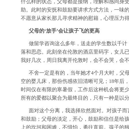
什么样的状态，父母都是接纳，理解和感同身
助。此时的安抚和鼓励要讲求方式方法，一味的
不愿意从家长那儿寻求精神的慰籍，心理压力
父母的‘放手’会让孩子飞的更高
做留学咨询这么多年，送走的学生数以千计
落和思恋。此刻坐在伦敦的酒店里码字，女儿
我好几次，周日我离开伦敦时，会不会哭，会
不舍一定是有的，当年她才4个月大时，父
空的婴儿床，那份伤感依旧清晰可见；18年后
时间仅在有限的寒暑假，工作后这种机会将更少
所有的爱都以聚合为最终目的，只有一种是以分
面对这个分离，我选择欣然面对。对孩子而
和鼓励；父母的淡定，开心，鼓励和信任是给
上的坎坷和困难，不惧怕，勇往直前。孩子的