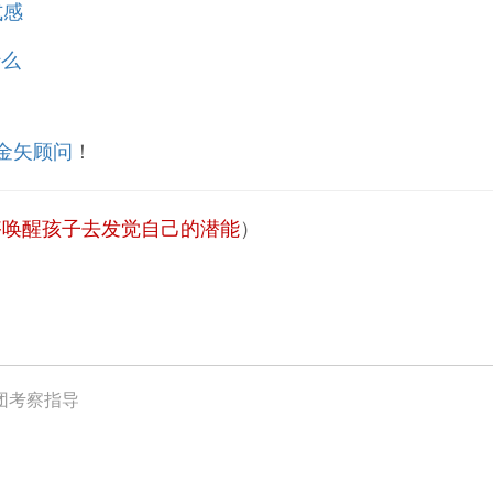
式感
什么
金矢顾问
！
够唤醒孩子去发觉自己的潜能
）
团考察指导