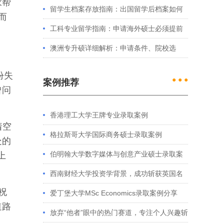
求帮
例看港大、港中文申请要求
留学生档案存放指南：出国留学后档案如何
而
处理？留学服务中心常见问题解答
工科专业留学指南：申请海外硕士必须提前
准备的4件事
澳洲专升硕详细解析：申请条件、院校选
择、学制费用全介绍
份失
● ● ●
案例推荐
曾问
。
香港理工大学王牌专业录取案例
着空
格拉斯哥大学国际商务硕士录取案例
处的
伯明翰大学数字媒体与创意产业硕士录取案
上
例
西南财经大学投资学背景，成功斩获英国名
祝
校多份Offer
爱丁堡大学MSc Economics录取案例分享
道路
放弃“他者”眼中的热门赛道，专注个人兴趣斩