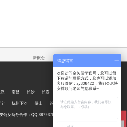
新概念
请您留言
欢迎访问金矢留学官网，您可以留
下称谓与联系方式，您也可以添加
客服微信：zy308422，我们会尽快
安排顾问老师与您联系~
武汉
南昌
长沙
长春
哈尔滨
大连
郑州
西宁
杭州下沙
佛山
苏州
链及商务合作：QQ:387937567
在线咨询
英国留学咨询