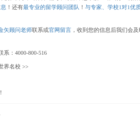
信息
！
还有
最专业的留学顾问团队
！
与
专家、学校1对1优
金矢顾问老师
联系
或
官网留言
，收到您的信息后我们会及
：4000-800-516
界名校 >>
！
）