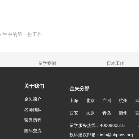
人生中的第一份工作
留学案例
日本工作
关于我们
金矢分部
金矢简介
上海
北京
广州
杭州
名师团队
西安
太原
青岛
衢州
荣誉历程
留学服务热线：4000800516 友
国际交流
投诉建议邮箱：info@ukpass.org