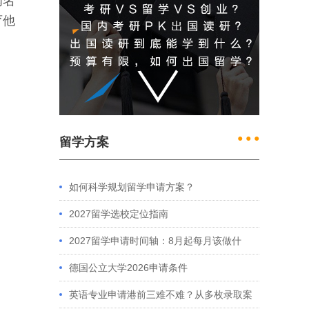
闻名
育他
● ● ●
留学方案
如何科学规划留学申请方案？
2027留学选校定位指南
2027留学申请时间轴：8月起每月该做什
么？英、美、澳、港申请全攻略
德国公立大学2026申请条件
英语专业申请港前三难不难？从多枚录取案