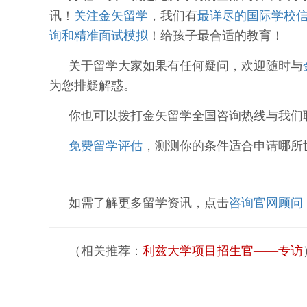
讯！
关注金矢留学
，
我们有
最详尽的国际学校
询和精准面试模拟
！
给孩子最合适的教育！
关于留学
大家如果有任何疑问，
欢迎随时与
为您排疑解惑。
你也可以拨打
金矢留学全国咨询热线
与我们联系
免费留学评估
，测测你的条件适合申请哪所世
如需了解更多留学资讯，点击
咨询官网顾问
（相关推荐
：
利兹大学项目招生官——专访