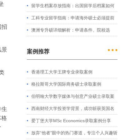
坐
例看港大、港中文申请要求
留学生档案存放指南：出国留学后档案如何
处理？留学服务中心常见问题解答
工科专业留学指南：申请海外硕士必须提前
国招
准备的4件事
澳洲专升硕详细解析：申请条件、院校选
择、学制费用全介绍
风景
● ● ●
案例推荐
类
香港理工大学王牌专业录取案例
格拉斯哥大学国际商务硕士录取案例
伯明翰大学数字媒体与创意产业硕士录取案
例
学生
西南财经大学投资学背景，成功斩获英国名
苏格
校多份Offer
爱丁堡大学MSc Economics录取案例分享
介
放弃“他者”眼中的热门赛道，专注个人兴趣斩