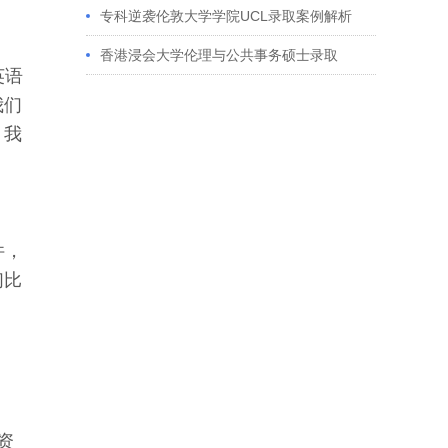
获藤校offer｜成功跨专业申请经验分享
专科逆袭伦敦大学学院UCL录取案例解析
香港浸会大学伦理与公共事务硕士录取
英语
我们
，我
件，
们比
资