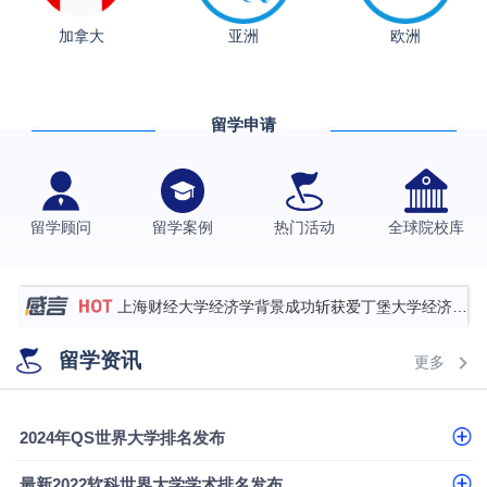
加拿大
亚洲
欧洲
从上海财大2+2到谢菲尔德：低均分逆袭QS百强金
融会计硕士实录
​恭喜Z同学荣获剑桥大学录取
留学申请
香港理工大学王牌专业录取案例
格拉斯哥大学国际商务硕士录取案例
伯明翰大学数字媒体与创意产业硕士录取案例
留学顾问
留学案例
热门活动
全球院校库
西南财经大学投资学背景，成功斩获英国名校多份
Offer
上海财经大学经济学背景成功斩获爱丁堡大学经济学
硕士录取
数学背景的他，靠“供应链”故事敲开哥大、宾大之门
留学资讯
更多
专科逆袭伦敦大学学院UCL录取案例解析
香港浸会大学伦理与公共事务硕士录取
2024年QS世界大学排名发布
从上海财大2+2到谢菲尔德：低均分逆袭QS百强金
最新2022软科世界大学学术排名发布