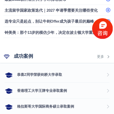
融会计硕士实录
​恭喜Z同学荣获剑桥大学录取
主流留学国家政策迭代｜2027 申请季需要关注哪些变化
选专业只是起点，别让牛剑Offer成为孩子最后的巅峰
钟美美：那个13岁的模仿少年，决定在波士顿大学重新定义自己
成功案例
更多
​恭喜Z同学荣获剑桥大学录取
香港理工大学王牌专业录取案例
格拉斯哥大学国际商务硕士录取案例