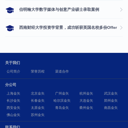
伯明翰大学数字媒体与创意产业硕士录取案例
西南财经大学投资学背景，成功斩获英国名校多份Offer
关于我们
公司简介
荣誉历程
渠道合作
分公司
上海金矢
北京金矢
广州金矢
杭州金矢
武汉金矢
长沙金矢
长春金矢
哈尔滨金矢
大连金矢
郑州金矢
西安金矢
太原金矢
青岛金矢
衢州金矢
南昌金矢
佛山金矢
苏州金矢
联系我们