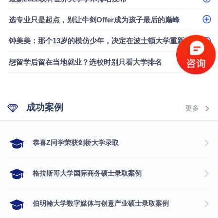
融会计硕士实录
​恭喜Z同学荣获剑桥大学录取
选专业只是起点，别让牛剑Offer成为孩子最后的巅峰
钟美美：那个13岁的模仿少年，决定在波士顿大学重新定义自己
想留学后留在当地就业？选校时别只看大学排名
成功案例
更多
​恭喜Z同学荣获剑桥大学录取
格拉斯哥大学国际商务硕士录取案例
伯明翰大学数字媒体与创意产业硕士录取案例