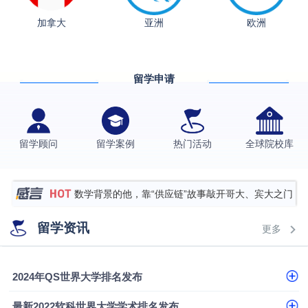
加拿大
亚洲
欧洲
从上海财大2+2到谢菲尔德：低均分逆袭QS百强金
融会计硕士实录
​恭喜Z同学荣获剑桥大学录取
留学申请
格拉斯哥大学国际商务硕士录取案例
伯明翰大学数字媒体与创意产业硕士录取案例
西南财经大学投资学背景，成功斩获英国名校多份
留学顾问
留学案例
热门活动
全球院校库
Offer
上海财经大学经济学背景成功斩获爱丁堡大学经济学
硕士录取
数学背景的他，靠“供应链”故事敲开哥大、宾大之门
专科逆袭伦敦大学学院UCL录取案例解析
留学资讯
更多
香港浸会大学伦理与公共事务硕士录取
从上海财大2+2到谢菲尔德：低均分逆袭QS百强金
2024年QS世界大学排名发布
融会计硕士实录
从上海财大2+2到谢菲尔德：低均分逆袭QS百强金
最新2022软科世界大学学术排名发布