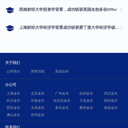
西南财经大学投资学背景，成功斩获英国名校多份Offer
上海财经大学经济学背景成功斩获爱丁堡大学经济学硕士录取
关于我们
公司简介
荣誉历程
渠道合作
分公司
上海金矢
北京金矢
广州金矢
杭州金矢
武汉金矢
长沙金矢
长春金矢
哈尔滨金矢
大连金矢
郑州金矢
西安金矢
太原金矢
青岛金矢
衢州金矢
南昌金矢
佛山金矢
苏州金矢
联系我们