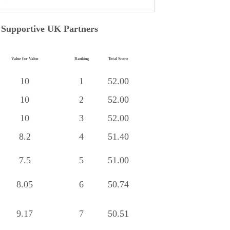
 Supportive UK Partners
Value for Value
Ranking
Total Score
10
1
52.00
10
2
52.00
10
3
52.00
8.2
4
51.40
7.5
5
51.00
8.05
6
50.74
9.17
7
50.51