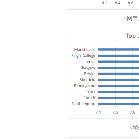
<网申
<学