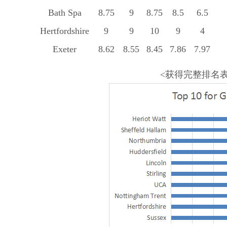
Bath Spa
8.75
9
8.75
8.5
6.5
Hertfordshire
9
9
10
9
4
Exeter
8.62
8.55
8.45
7.86
7.97
<获得完整排名