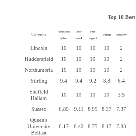
Top 10 Best
Application
Offer
Daily
University
Training
Popularity
System
Speed
Support
Lincoln
10
10
10
10
2
Huddersfield
10
10
10
10
2
Northumbria
10
10
10
10
2
Stirling
9.4
9.4
9.2
8.8
6.4
Sheffeld
10
10
10
10
3.5
Hallam
Sussex
8.89
9.11
8.95
8.37
7.37
Queen's
University
8.17
8.42
8.75
8.17
7.83
Belfast