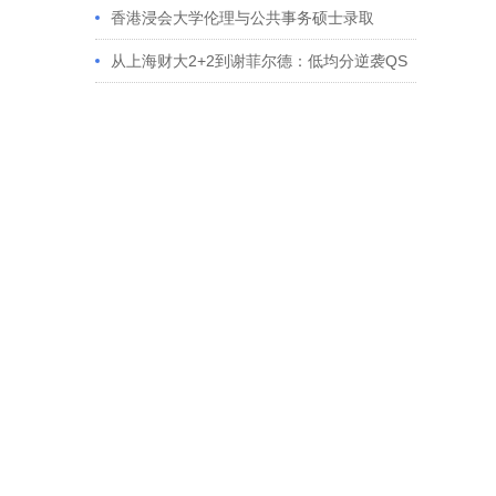
香港浸会大学伦理与公共事务硕士录取
从上海财大2+2到谢菲尔德：低均分逆袭QS
百强金融会计硕士实录