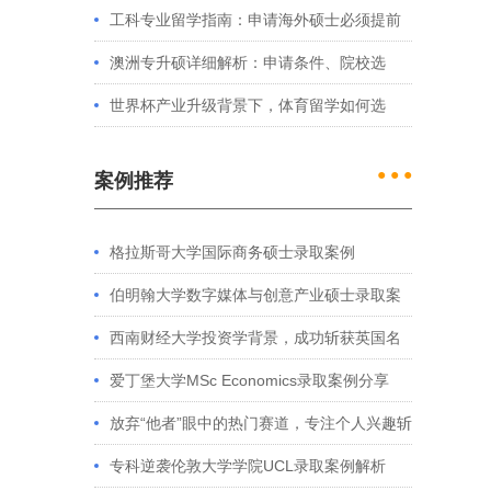
处理？留学服务中心常见问题解答
工科专业留学指南：申请海外硕士必须提前
准备的4件事
澳洲专升硕详细解析：申请条件、院校选
择、学制费用全介绍
世界杯产业升级背景下，体育留学如何选
择？
● ● ●
案例推荐
格拉斯哥大学国际商务硕士录取案例
伯明翰大学数字媒体与创意产业硕士录取案
例
西南财经大学投资学背景，成功斩获英国名
校多份Offer
爱丁堡大学MSc Economics录取案例分享
放弃“他者”眼中的热门赛道，专注个人兴趣斩
获藤校offer｜成功跨专业申请经验分享
专科逆袭伦敦大学学院UCL录取案例解析