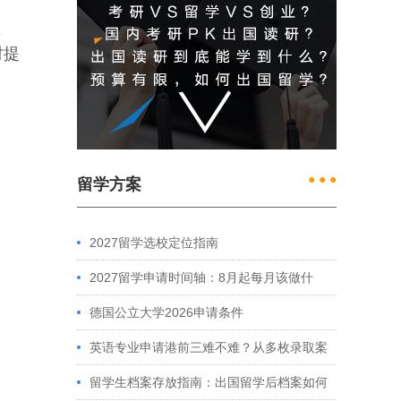
频
时提
● ● ●
留学方案
2027留学选校定位指南
2027留学申请时间轴：8月起每月该做什
么？英、美、澳、港申请全攻略
德国公立大学2026申请条件
英语专业申请港前三难不难？从多枚录取案
例看港大、港中文申请要求
留学生档案存放指南：出国留学后档案如何