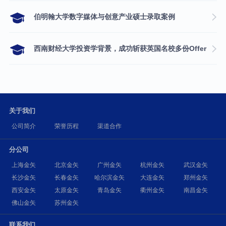
伯明翰大学数字媒体与创意产业硕士录取案例
西南财经大学投资学背景，成功斩获英国名校多份Offer
关于我们
公司简介
荣誉历程
渠道合作
分公司
上海金矢
北京金矢
广州金矢
杭州金矢
武汉金矢
长沙金矢
长春金矢
哈尔滨金矢
大连金矢
郑州金矢
西安金矢
太原金矢
青岛金矢
衢州金矢
南昌金矢
佛山金矢
苏州金矢
联系我们