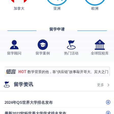
从上海财大2+2到谢菲尔德：低均分逆袭QS百强金
加拿大
亚洲
欧洲
融会计硕士实录
​恭喜Z同学荣获剑桥大学录取
香港理工大学王牌专业录取案例
留学申请
格拉斯哥大学国际商务硕士录取案例
伯明翰大学数字媒体与创意产业硕士录取案例
西南财经大学投资学背景，成功斩获英国名校多份
留学顾问
留学案例
热门活动
全球院校库
Offer
上海财经大学经济学背景成功斩获爱丁堡大学经济学
硕士录取
数学背景的他，靠“供应链”故事敲开哥大、宾大之门
专科逆袭伦敦大学学院UCL录取案例解析
留学资讯
更多
香港浸会大学伦理与公共事务硕士录取
从上海财大2+2到谢菲尔德：低均分逆袭QS百强金
2024年QS世界大学排名发布
融会计硕士实录
​恭喜Z同学荣获剑桥大学录取
最新2022软科世界大学学术排名发布