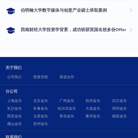
伯明翰大学数字媒体与创意产业硕士录取案例
西南财经大学投资学背景，成功斩获英国名校多份Offer
关于我们
公司简介
荣誉历程
渠道合作
分公司
上海金矢
北京金矢
广州金矢
杭州金矢
武汉金矢
长沙金矢
长春金矢
哈尔滨金矢
大连金矢
郑州金矢
西安金矢
太原金矢
青岛金矢
衢州金矢
南昌金矢
佛山金矢
苏州金矢
联系我们