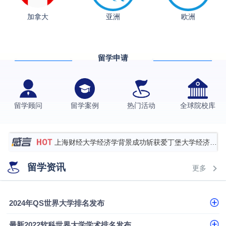
加拿大
亚洲
欧洲
从上海财大2+2到谢菲尔德：低均分逆袭QS百强金
融会计硕士实录
​恭喜Z同学荣获剑桥大学录取
留学申请
香港理工大学王牌专业录取案例
格拉斯哥大学国际商务硕士录取案例
伯明翰大学数字媒体与创意产业硕士录取案例
留学顾问
留学案例
热门活动
全球院校库
西南财经大学投资学背景，成功斩获英国名校多份
Offer
上海财经大学经济学背景成功斩获爱丁堡大学经济学
硕士录取
数学背景的他，靠“供应链”故事敲开哥大、宾大之门
留学资讯
更多
专科逆袭伦敦大学学院UCL录取案例解析
香港浸会大学伦理与公共事务硕士录取
2024年QS世界大学排名发布
从上海财大2+2到谢菲尔德：低均分逆袭QS百强金
最新2022软科世界大学学术排名发布