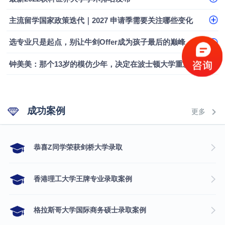
融会计硕士实录
​恭喜Z同学荣获剑桥大学录取
主流留学国家政策迭代｜2027 申请季需要关注哪些变化
选专业只是起点，别让牛剑Offer成为孩子最后的巅峰
钟美美：那个13岁的模仿少年，决定在波士顿大学重新定义自己
成功案例
更多
​恭喜Z同学荣获剑桥大学录取
香港理工大学王牌专业录取案例
格拉斯哥大学国际商务硕士录取案例