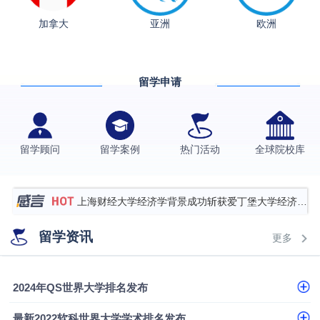
加拿大
亚洲
欧洲
从上海财大2+2到谢菲尔德：低均分逆袭QS百强金
融会计硕士实录
​恭喜Z同学荣获剑桥大学录取
留学申请
香港理工大学王牌专业录取案例
格拉斯哥大学国际商务硕士录取案例
伯明翰大学数字媒体与创意产业硕士录取案例
留学顾问
留学案例
热门活动
全球院校库
西南财经大学投资学背景，成功斩获英国名校多份
Offer
上海财经大学经济学背景成功斩获爱丁堡大学经济学
硕士录取
数学背景的他，靠“供应链”故事敲开哥大、宾大之门
留学资讯
更多
专科逆袭伦敦大学学院UCL录取案例解析
香港浸会大学伦理与公共事务硕士录取
2024年QS世界大学排名发布
从上海财大2+2到谢菲尔德：低均分逆袭QS百强金
最新2022软科世界大学学术排名发布