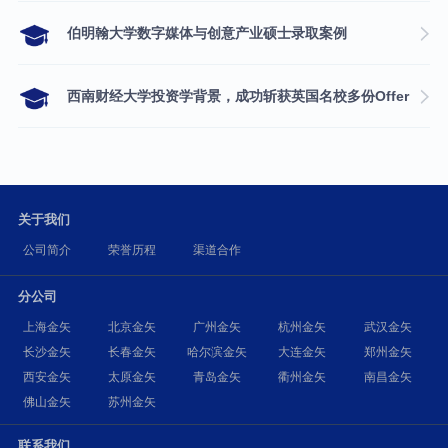
伯明翰大学数字媒体与创意产业硕士录取案例
西南财经大学投资学背景，成功斩获英国名校多份Offer
关于我们
公司简介
荣誉历程
渠道合作
分公司
上海金矢
北京金矢
广州金矢
杭州金矢
武汉金矢
长沙金矢
长春金矢
哈尔滨金矢
大连金矢
郑州金矢
西安金矢
太原金矢
青岛金矢
衢州金矢
南昌金矢
佛山金矢
苏州金矢
联系我们