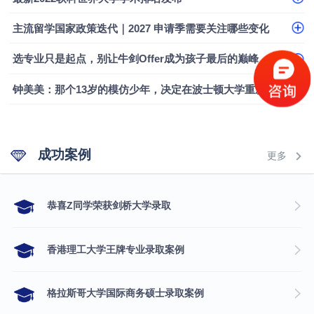
融会计硕士实录
​恭喜Z同学荣获剑桥大学录取
主流留学国家政策迭代｜2027 申请季需要关注哪些变化
选专业只是起点，别让牛剑Offer成为孩子最后的巅峰
钟美美：那个13岁的模仿少年，决定在波士顿大学重新定义自己
成功案例
更多
​恭喜Z同学荣获剑桥大学录取
香港理工大学王牌专业录取案例
格拉斯哥大学国际商务硕士录取案例