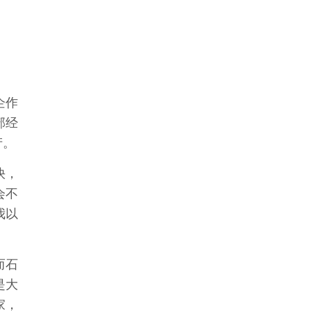
企作
部经
产。
快，
会不
我以
而石
是大
家，