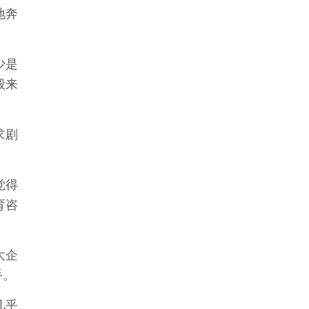
地奔
少是
般来
求剧
觉得
育咨
大企
手。
几乎