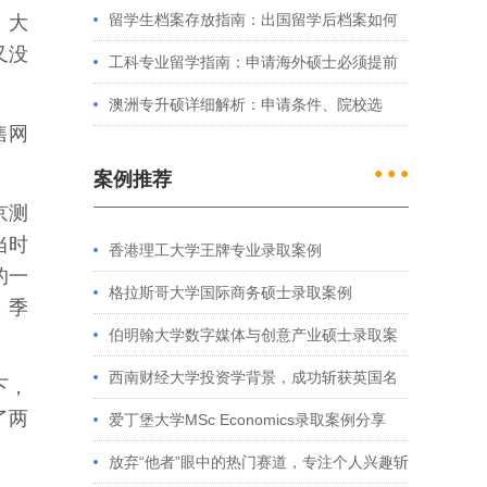
例看港大、港中文申请要求
留学生档案存放指南：出国留学后档案如何
。大
又没
处理？留学服务中心常见问题解答
工科专业留学指南：申请海外硕士必须提前
准备的4件事
澳洲专升硕详细解析：申请条件、院校选
售网
择、学制费用全介绍
● ● ●
案例推荐
京测
当时
香港理工大学王牌专业录取案例
的一
格拉斯哥大学国际商务硕士录取案例
，季
伯明翰大学数字媒体与创意产业硕士录取案
例
西南财经大学投资学背景，成功斩获英国名
下，
了两
校多份Offer
爱丁堡大学MSc Economics录取案例分享
放弃“他者”眼中的热门赛道，专注个人兴趣斩