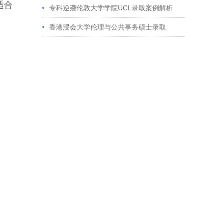
适合
获藤校offer｜成功跨专业申请经验分享
专科逆袭伦敦大学学院UCL录取案例解析
香港浸会大学伦理与公共事务硕士录取