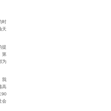
的时
油天
的提
，第
都为
，我
越高
90
社会