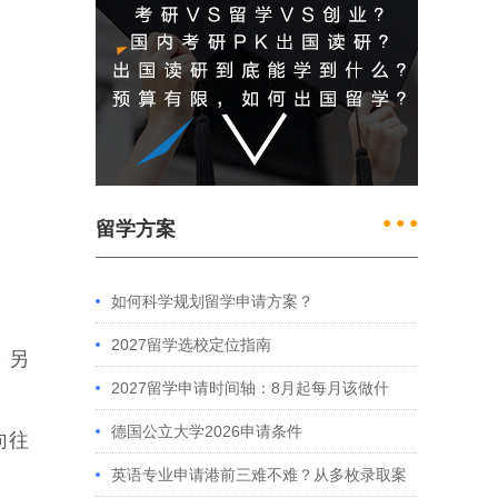
● ● ●
留学方案
如何科学规划留学申请方案？
2027留学选校定位指南
，另
2027留学申请时间轴：8月起每月该做什
么？英、美、澳、港申请全攻略
德国公立大学2026申请条件
向往
英语专业申请港前三难不难？从多枚录取案