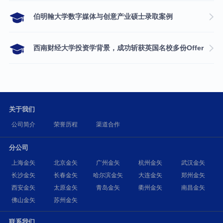
伯明翰大学数字媒体与创意产业硕士录取案例
西南财经大学投资学背景，成功斩获英国名校多份Offer
关于我们
公司简介
荣誉历程
渠道合作
分公司
上海金矢
北京金矢
广州金矢
杭州金矢
武汉金矢
长沙金矢
长春金矢
哈尔滨金矢
大连金矢
郑州金矢
西安金矢
太原金矢
青岛金矢
衢州金矢
南昌金矢
佛山金矢
苏州金矢
联系我们