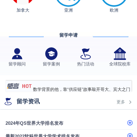
加拿大
亚洲
欧洲
从上海财大2+2到谢菲尔德：低均分逆袭QS百强金
融会计硕士实录
​恭喜Z同学荣获剑桥大学录取
香港理工大学王牌专业录取案例
留学申请
格拉斯哥大学国际商务硕士录取案例
伯明翰大学数字媒体与创意产业硕士录取案例
留学顾问
留学案例
热门活动
全球院校库
西南财经大学投资学背景，成功斩获英国名校多份
Offer
上海财经大学经济学背景成功斩获爱丁堡大学经济学
硕士录取
数学背景的他，靠“供应链”故事敲开哥大、宾大之门
专科逆袭伦敦大学学院UCL录取案例解析
留学资讯
更多
香港浸会大学伦理与公共事务硕士录取
从上海财大2+2到谢菲尔德：低均分逆袭QS百强金
2024年QS世界大学排名发布
融会计硕士实录
​恭喜Z同学荣获剑桥大学录取
最新2022软科世界大学学术排名发布