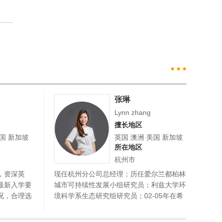
● ● ●
张琳
Lynn zhang
擅长地区
美国 新加坡
英国 澳洲 美国 新加坡
所在地区
杭州市
，资深英
现任杭州分公司总经理；历任爱尔兰都柏林
英语
最新入学要
城市可持续性发展小组研究员；利兹大学环
有耐
况，合理选
境科学系生态研究组研究员；02-05年在希
业的
尔顿集…
服务