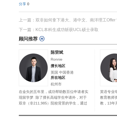
分享
0
上一篇：双非如何拿下港大、港中文、南洋理工Offer
下一篇：KCL本科生成功斩获UCL硕士录取
顾问推荐
陈荣斌
Ronnie
擅长地区
英国 中国香港
所在地区
杭州市
在金矢的五年里，成功帮助数百位申请者实
英语专业
现留学梦. 除了擅长高端学生申请外，对于
教育教师
双非（非211,985）院校背景的学生，通过
教，13
对…
请到美…