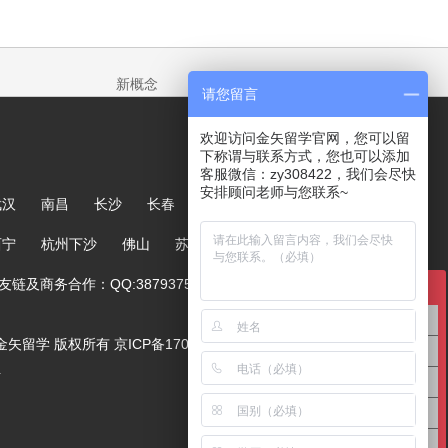
新概念
请您留言
欢迎访问金矢留学官网，您可以留
下称谓与联系方式，您也可以添加
客服微信：zy308422，我们会尽快
安排顾问老师与您联系~
武汉
南昌
长沙
长春
哈尔滨
大连
郑州
西宁
杭州下沙
佛山
苏州
链及商务合作：QQ:387937567
在线咨询
英国留学咨询
ved. 金矢留学 版权所有
京ICP备17005244号-1
澳洲留学咨询
号
美国留学咨询
亚洲留学咨询
欧洲留学咨询