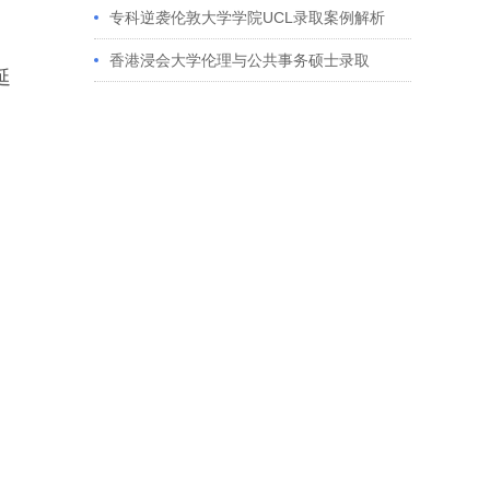
获藤校offer｜成功跨专业申请经验分享
专科逆袭伦敦大学学院UCL录取案例解析
香港浸会大学伦理与公共事务硕士录取
持延