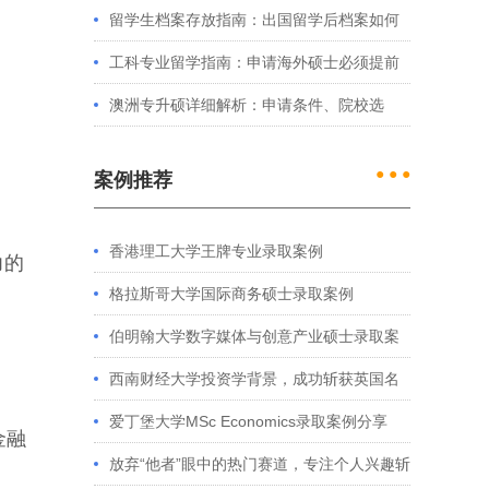
例看港大、港中文申请要求
留学生档案存放指南：出国留学后档案如何
处理？留学服务中心常见问题解答
工科专业留学指南：申请海外硕士必须提前
准备的4件事
澳洲专升硕详细解析：申请条件、院校选
择、学制费用全介绍
● ● ●
案例推荐
香港理工大学王牌专业录取案例
力的
格拉斯哥大学国际商务硕士录取案例
伯明翰大学数字媒体与创意产业硕士录取案
例
西南财经大学投资学背景，成功斩获英国名
校多份Offer
爱丁堡大学MSc Economics录取案例分享
金融
放弃“他者”眼中的热门赛道，专注个人兴趣斩