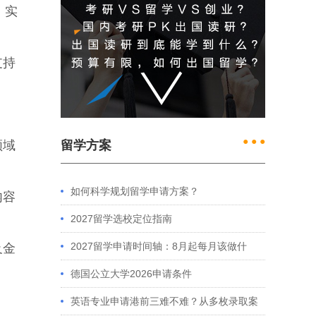
费，实
支持
● ● ●
领域
留学方案
如何科学规划留学申请方案？
内容
2027留学选校定位指南
2027留学申请时间轴：8月起每月该做什
及金
么？英、美、澳、港申请全攻略
德国公立大学2026申请条件
英语专业申请港前三难不难？从多枚录取案