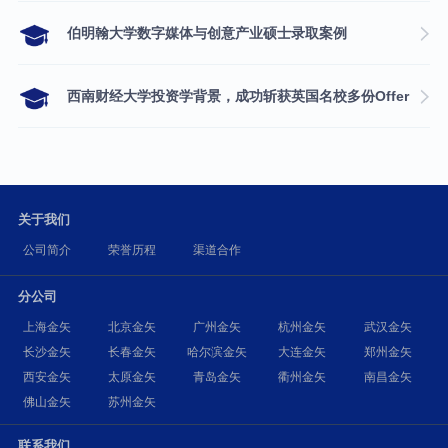
伯明翰大学数字媒体与创意产业硕士录取案例
西南财经大学投资学背景，成功斩获英国名校多份Offer
关于我们
公司简介
荣誉历程
渠道合作
分公司
上海金矢
北京金矢
广州金矢
杭州金矢
武汉金矢
长沙金矢
长春金矢
哈尔滨金矢
大连金矢
郑州金矢
西安金矢
太原金矢
青岛金矢
衢州金矢
南昌金矢
佛山金矢
苏州金矢
联系我们