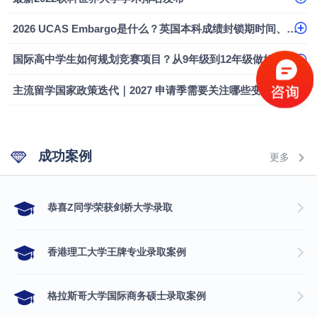
融会计硕士实录
​恭喜Z同学荣获剑桥大学录取
2026 UCAS Embargo是什么？英国本科成绩封锁期时间、影响及应对指南
国际高中学生如何规划竞赛项目？从9年级到12年级做好本科申请布局
主流留学国家政策迭代｜2027 申请季需要关注哪些变化
成功案例
更多
​恭喜Z同学荣获剑桥大学录取
香港理工大学王牌专业录取案例
格拉斯哥大学国际商务硕士录取案例