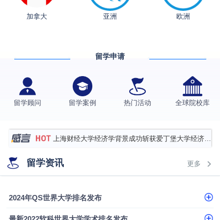
加拿大
亚洲
欧洲
从上海财大2+2到谢菲尔德：低均分逆袭QS百强金
融会计硕士实录
​恭喜Z同学荣获剑桥大学录取
留学申请
香港理工大学王牌专业录取案例
格拉斯哥大学国际商务硕士录取案例
伯明翰大学数字媒体与创意产业硕士录取案例
留学顾问
留学案例
热门活动
全球院校库
西南财经大学投资学背景，成功斩获英国名校多份
Offer
上海财经大学经济学背景成功斩获爱丁堡大学经济学
硕士录取
数学背景的他，靠“供应链”故事敲开哥大、宾大之门
留学资讯
更多
专科逆袭伦敦大学学院UCL录取案例解析
香港浸会大学伦理与公共事务硕士录取
2024年QS世界大学排名发布
从上海财大2+2到谢菲尔德：低均分逆袭QS百强金
最新2022软科世界大学学术排名发布